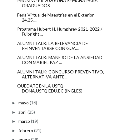
PROM WEEK 2020: UNA SEMANA PARA
GRADUADOS
Feria Virtual de Maestrías en el Exterior -
24,25,...
Programa Hubert H. Humphrey 2021-2022 /
Fulbright ...
ALUMNI TALK: LA RELEVANCIA DE
REINVENTARSE CON GUA...
ALUMNI TALK: MANEJO DE LA ANSIEDAD
CON MARIEL PAZ ...
ALUMNI TALK: CONCURSO PREVENTIVO,
ALTERNATIVA ANTE...
QUÉDATE EN LA USFQ -
DONA.USFQ.EDU.EC (INGLÉS)
mayo
(16)
►
abril
(25)
►
marzo
(19)
►
febrero
(21)
►
enero
(29)
►