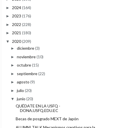
2024
(164)
►
2023
(176)
►
2022
(228)
►
2021
(180)
►
2020
(209)
▼
diciembre
(3)
►
noviembre
(10)
►
octubre
(15)
►
septiembre
(22)
►
agosto
(9)
►
julio
(20)
►
junio
(20)
▼
QUÉDATE EN LA USFQ -
DONA.USFQ.EDU.EC
Becas de posgrado MEXT de Japón
ALUMNI TALK Mecanismos creativos para la