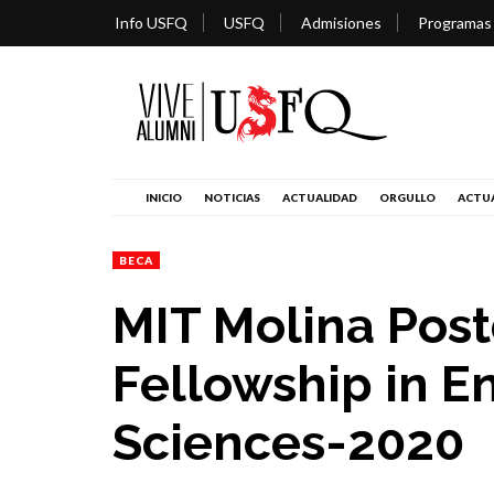
Info USFQ
USFQ
Admisiones
Programas
INICIO
NOTICIAS
ACTUALIDAD
ORGULLO
ACTUA
BECA
MIT Molina Post
Fellowship in E
Sciences-2020