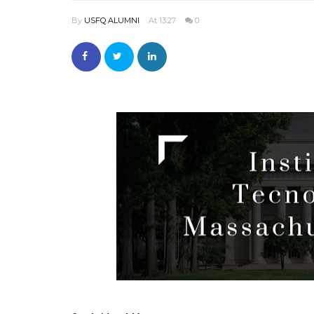
By
USFQ ALUMNI
At 13:27
0