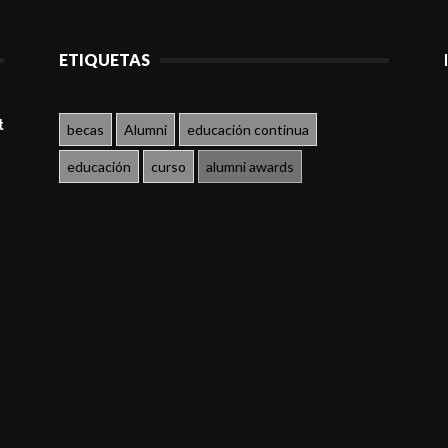
ETIQUETAS
t
becas
Alumni
educación continua
educación
curso
alumni awards