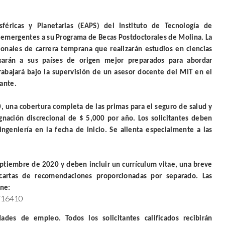
féricas y Planetarias (EAPS) del Instituto de Tecnología de
es emergentes a su Programa de Becas Postdoctorales de Molina. La
ionales de carrera temprana que realizarán estudios en ciencias
sarán a sus países de origen mejor preparados para abordar
rabajará bajo la supervisión de un asesor docente del MIT en el
tante.
, una cobertura completa de las primas para el seguro de salud y
ignación discrecional de $ 5,000 por año. Los solicitantes deben
ingeniería en la fecha de inicio. Se alienta especialmente a las
eptiembre de 2020 y deben incluir un currículum vitae, una breve
 cartas de recomendaciones proporcionadas por separado. Las
ine:
s/16410
es de empleo. Todos los solicitantes calificados recibirán