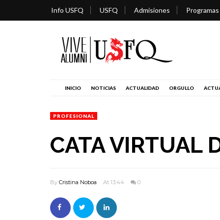
Info USFQ
USFQ
Admisiones
Programas
INICIO
NOTICIAS
ACTUALIDAD
ORGULLO
ACTUA
PROFESIONAL
CATA VIRTUAL 
By
Cristina Noboa
At 13:44
0