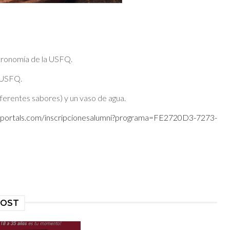
tronomía de la USFQ.
 USFQ.
iferentes sabores) y un vaso de agua.
rmportals.com/inscripcionesalumni?programa=FE2720D3-7273-
POST