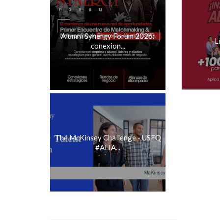
Alumni Synergy Forum 2026:
L
conexion...
The McKinsey Challenge - USFQ
#ALIA...