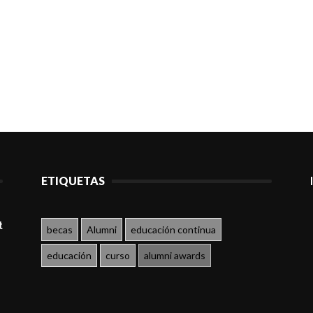
ETIQUETAS
t
becas
Alumni
educación continua
educación
curso
alumni awards