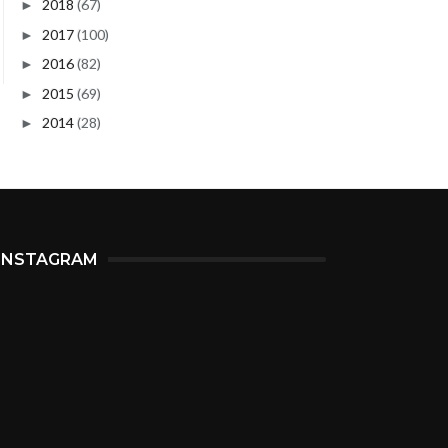
2018
(67)
►
2017
(100)
►
2016
(82)
►
2015
(69)
►
2014
(28)
►
INSTAGRAM