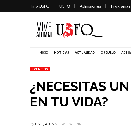
Info USFQ
USFQ
Admisiones
Programas
INICIO
NOTICIAS
ACTUALIDAD
ORGULLO
ACTUA
EVENTOS
¿NECESITAS UN
EN TU VIDA?
By
USFQ ALUMNI
At 10:47
0