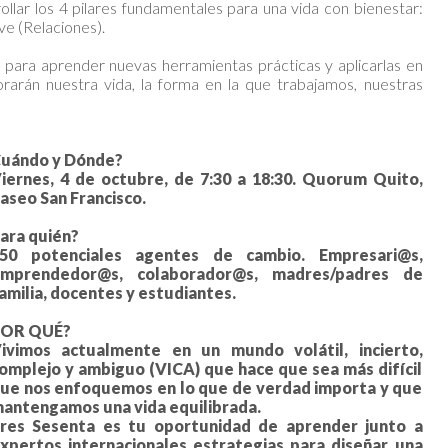
ollar los 4 pilares fundamentales para una vida con bienestar:
ve (Relaciones).
 para aprender nuevas herramientas prácticas y aplicarlas en
rarán nuestra vida, la forma en la que trabajamos, nuestras
uándo y Dónde?
iernes, 4 de octubre, de 7:30 a 18:30. Quorum Quito,
aseo San Francisco.
ara quién?
50 potenciales agentes de cambio. Empresari@s,
mprendedor@s, colaborador@s, madres/padres de
amilia, docentes y estudiantes.
POR QUÉ?
ivimos actualmente en un mundo volátil, incierto,
omplejo y ambiguo (VICA) que hace que sea más difícil
ue nos enfoquemos en lo que de verdad importa y que
antengamos una vida equilibrada.
res Sesenta es tu oportunidad de aprender junto a
xpertos internacionales estrategias para diseñar una