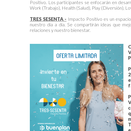
Positivo. Los participantes se enfocarán en desarr
Work (Trabajo), Health (Salud), Play (Diversión), Lo
TRES SESENTA -
Impacto Positivo es un espacio
nuestro día a día. Se compartirán ideas que mejo
relaciones y nuestro bienestar.
C
V
P
P
2
e
f
V
c
q
m
T
e