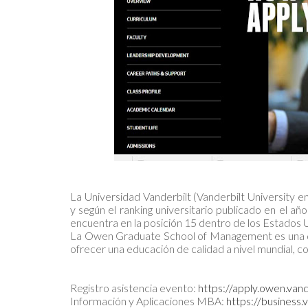
La Universidad Vanderbilt (Vanderbilt University e
y según el ranking universitario publicado en el a
encuentra en la posición 15 dentro de los Estados U
La Owen Graduate School of Management es una de 
ofrecer una educación de calidad a nivel mundial, c
Registro asistencia evento:
https://apply.owen.vand
Información y Aplicaciones MBA:
https://business.