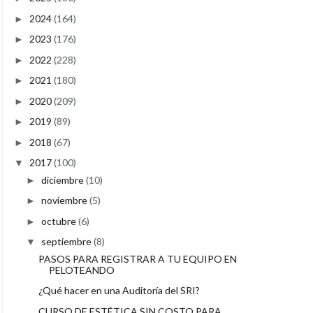
2024
(164)
►
2023
(176)
►
2022
(228)
►
2021
(180)
►
2020
(209)
►
2019
(89)
►
2018
(67)
►
2017
(100)
▼
diciembre
(10)
►
noviembre
(5)
►
octubre
(6)
►
septiembre
(8)
▼
PASOS PARA REGISTRAR A TU EQUIPO EN
PELOTEANDO
¿Qué hacer en una Auditoría del SRI?
CURSO DE ESTÉTICA SIN COSTO PARA