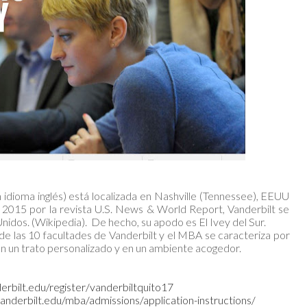
n idioma inglés) está localizada en Nashville (Tennessee), EEUU
ño 2015 por la revista U.S. News & World Report, Vanderbilt se
nidos. (Wikipedia). De hecho, su apodo es El Ivey del Sur.
las 10 facultades de Vanderbilt y el MBA se caracteriza por
on un trato personalizado y en un ambiente acogedor.
erbilt.edu/register/vanderbiltquito17
vanderbilt.edu/mba/admissions/application-instructions/