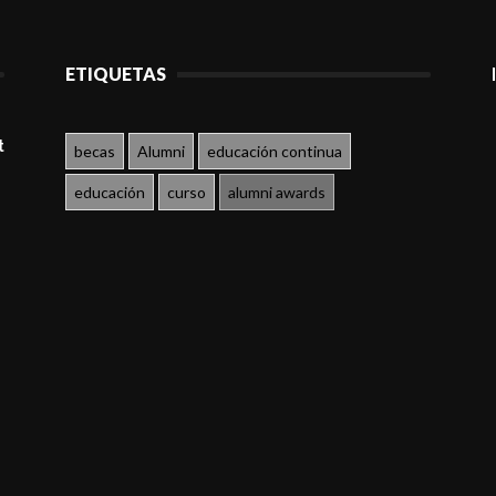
ETIQUETAS
t
becas
Alumni
educación continua
educación
curso
alumni awards