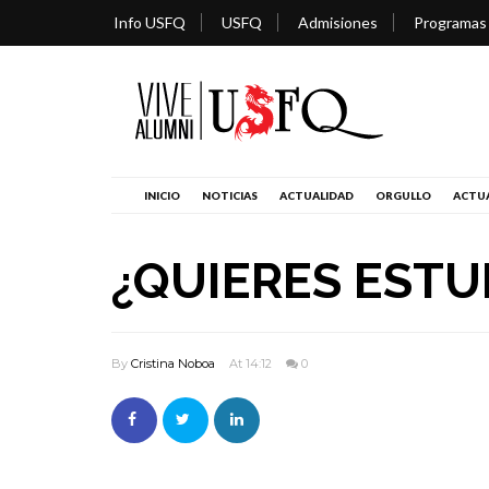
Info USFQ
USFQ
Admisiones
Programas
INICIO
NOTICIAS
ACTUALIDAD
ORGULLO
ACTUA
¿QUIERES ESTU
By
Cristina Noboa
At 14:12
0