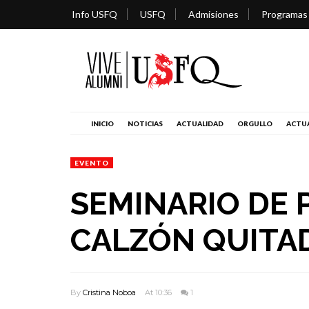
Info USFQ
USFQ
Admisiones
Programas
INICIO
NOTICIAS
ACTUALIDAD
ORGULLO
ACTUA
EVENTO
SEMINARIO DE 
CALZÓN QUITAD
By
Cristina Noboa
At 10:36
1