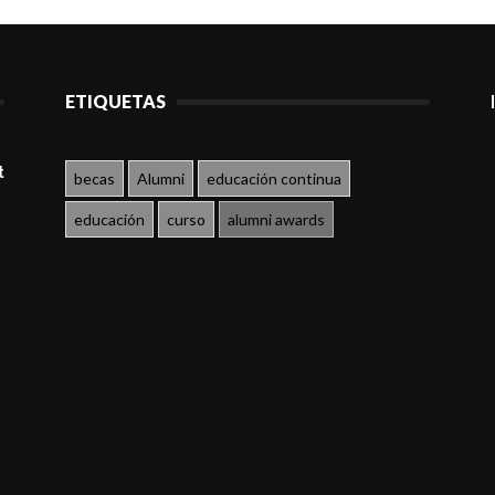
ETIQUETAS
t
becas
Alumni
educación continua
educación
curso
alumni awards