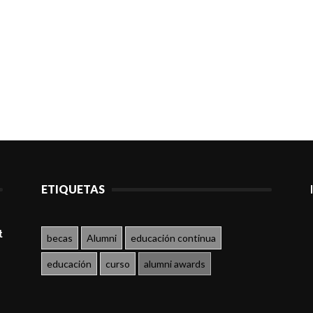
ETIQUETAS
t
becas
Alumni
educación continua
educación
curso
alumni awards