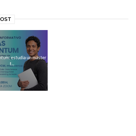
POST
ntum: estudia un máster
t...