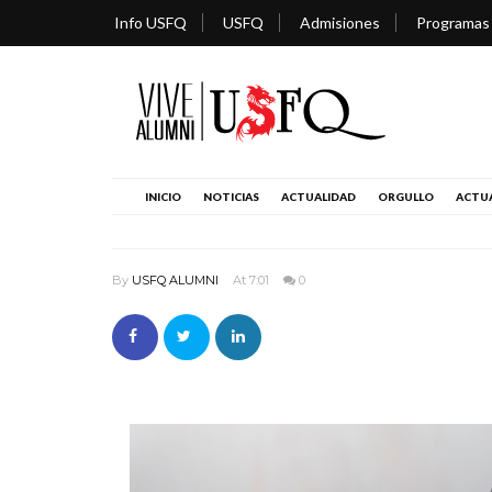
Info USFQ
USFQ
Admisiones
Programas
INICIO
NOTICIAS
ACTUALIDAD
ORGULLO
ACTUA
By
USFQ ALUMNI
At 7:01
0