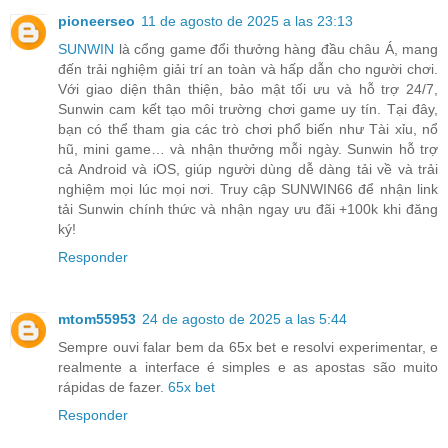
pioneerseo
11 de agosto de 2025 a las 23:13
SUNWIN
là cổng game đổi thưởng hàng đầu châu Á, mang
đến trải nghiệm giải trí an toàn và hấp dẫn cho người chơi.
Với giao diện thân thiện, bảo mật tối ưu và hỗ trợ 24/7,
Sunwin cam kết tạo môi trường chơi game uy tín. Tại đây,
bạn có thể tham gia các trò chơi phổ biến như Tài xỉu, nổ
hũ, mini game… và nhận thưởng mỗi ngày. Sunwin hỗ trợ
cả Android và iOS, giúp người dùng dễ dàng tải về và trải
nghiệm mọi lúc mọi nơi. Truy cập SUNWIN66 để nhận link
tải Sunwin chính thức và nhận ngay ưu đãi +100k khi đăng
ký!
Responder
mtom55953
24 de agosto de 2025 a las 5:44
Sempre ouvi falar bem da 65x bet e resolvi experimentar, e
realmente a interface é simples e as apostas são muito
rápidas de fazer.
65x bet
Responder