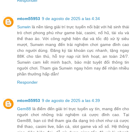
Responder
mtom55953
9 de agosto de 2025 a las 4:34
Sunwin
là nền tảng giải trí trực tuyến nổi bật với hệ sinh thái
trò chơi phong phú như game bài, casini, nổ hũ, tài xỉu và
thể thao ảo. Với công nghệ hiện đại và tốc độ xử lý siêu
mượt, Sunwin mang đến trải nghiệm chơi game đỉnh cao
cho người dùng. Đăng ký tài khoản cực nhanh, tặng ngay
88K cho tân thủ, hỗ trợ nạp rút linh hoạt, an toàn 24/7.
Sunwin cam kết minh bạch, bảo mật tuyệt đối thông tin
người chơi. Tham gia Sunwin ngay hôm nay để nhận nhiều
phần thưởng hấp dẫn!
Responder
mtom55953
9 de agosto de 2025 a las 4:39
Gem88
là điểm đến giải trí trực tuyến uy tín, mang đến cho
người chơi những trải nghiệm cá cược đỉnh cao. Tại
Gem88, bạn có thể tham gia đa dạng trò chơi như cá cược
thể thao, casini live, bắn cá, slot game và xổ số. Hệ thống