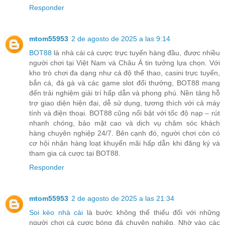
Responder
mtom55953
2 de agosto de 2025 a las 9:14
BOT88
là nhà cái cá cược trực tuyến hàng đầu, được nhiều
người chơi tại Việt Nam và Châu Á tin tưởng lựa chọn. Với
kho trò chơi đa dạng như cá độ thể thao, casini trực tuyến,
bắn cá, đá gà và các game slot đổi thưởng, BOT88 mang
đến trải nghiệm giải trí hấp dẫn và phong phú. Nền tảng hỗ
trợ giao diện hiện đại, dễ sử dụng, tương thích với cả máy
tính và điện thoại. BOT88 cũng nổi bật với tốc độ nạp – rút
nhanh chóng, bảo mật cao và dịch vụ chăm sóc khách
hàng chuyên nghiệp 24/7. Bên cạnh đó, người chơi còn có
cơ hội nhận hàng loạt khuyến mãi hấp dẫn khi đăng ký và
tham gia cá cược tại BOT88.
Responder
mtom55953
2 de agosto de 2025 a las 21:34
Soi kèo nhà cái
là bước không thể thiếu đối với những
người chơi cá cược bóng đá chuyên nghiệp. Nhờ vào các