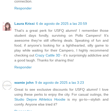
connection.
Responder
Laura Krissi
6 de agosto de 2025 a las 20:59
That's a great perk for USFQ alumni! I remember those
student days fondly, surviving on Pollo Campero! It's
awesome they're still offering deals. Speaking of fun and
food, if anyone's looking for a lighthearted, silly game to
play while waiting for their Campero, I highly recommend
checking out
Crazy Cattle 3D
- it's surprisingly addictive and
a good laugh. Thanks for sharing this!
Responder
wamie john
9 de agosto de 2025 a las 3:23
Great to see exclusive discounts for USFQ alumni! I love
using these perks to enjoy the city. For casual outings, the
Studio Dejore Athletics Hoodie
is my go-to—stylish and
comfy. Anyone else tried it?