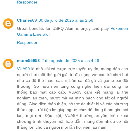
Responder
Charles69
30 de julio de 2025 a las 2:58
Great benefits for USFQ Alumni, enjoy and play
Pokemon
Gamma Emerald
!
Responder
mtom55953
2 de agosto de 2025 a las 4:46
VUA99
là nhà cái cá cược trực tuyến uy tín, mang đến cho
người chơi một thế giới giải trí đa dạng với các trò chơi hot
như cá độ thể thao, casini, bắn cá, đá gà và game bài đổi
thưởng. Sở hữu nền tảng công nghệ hiện đại cùng hệ
thống bảo mật cao cấp, VUA99 cam kết mang lại trải
nghiệm an toàn, mượt mà và minh bạch cho tất cả người
dùng. Giao diện thân thiện, hỗ trợ đa thiết bị và các phương
thức nạp – rút tiện lợi giúp người chơi dễ dàng tham gia mọi
lúc, mọi nơi. Đặc biệt, VUA99 thường xuyên triển khai
chương trình khuyến mãi hấp dẫn, mang đến nhiều cơ hội
thắng lớn cho cả người mới lẫn hội viên lâu năm.