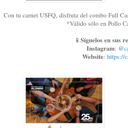
Con tu carnet USFQ, disfruta del combo Full Ca
*Válido sólo en Pollo
Síguelos en sus re
📱
Instagram
: 
@c
Website
: 
https://