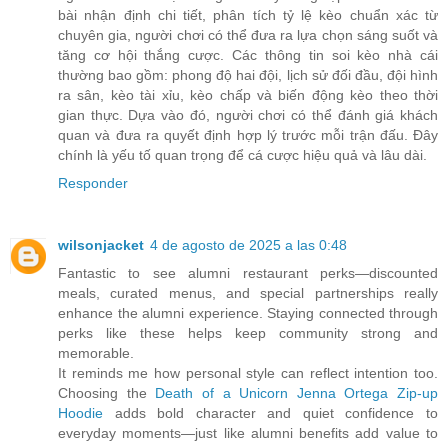
bài nhận định chi tiết, phân tích tỷ lệ kèo chuẩn xác từ
chuyên gia, người chơi có thể đưa ra lựa chọn sáng suốt và
tăng cơ hội thắng cược. Các thông tin soi kèo nhà cái
thường bao gồm: phong độ hai đội, lịch sử đối đầu, đội hình
ra sân, kèo tài xỉu, kèo chấp và biến động kèo theo thời
gian thực. Dựa vào đó, người chơi có thể đánh giá khách
quan và đưa ra quyết định hợp lý trước mỗi trận đấu. Đây
chính là yếu tố quan trọng để cá cược hiệu quả và lâu dài.
Responder
wilsonjacket
4 de agosto de 2025 a las 0:48
Fantastic to see alumni restaurant perks—discounted
meals, curated menus, and special partnerships really
enhance the alumni experience. Staying connected through
perks like these helps keep community strong and
memorable.
It reminds me how personal style can reflect intention too.
Choosing the
Death of a Unicorn Jenna Ortega Zip‑up
Hoodie
adds bold character and quiet confidence to
everyday moments—just like alumni benefits add value to