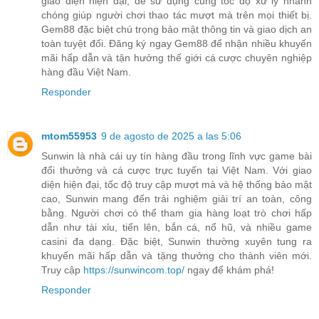
giao diện hiện đại, dễ sử dụng cùng tốc độ xử lý nhanh
chóng giúp người chơi thao tác mượt mà trên mọi thiết bị.
Gem88 đặc biệt chú trọng bảo mật thông tin và giao dịch an
toàn tuyệt đối. Đăng ký ngay Gem88 để nhận nhiều khuyến
mãi hấp dẫn và tận hưởng thế giới cá cược chuyên nghiệp
hàng đầu Việt Nam.
Responder
mtom55953
9 de agosto de 2025 a las 5:06
Sunwin là nhà cái uy tín hàng đầu trong lĩnh vực game bài
đổi thưởng và cá cược trực tuyến tại Việt Nam. Với giao
diện hiện đại, tốc độ truy cập mượt mà và hệ thống bảo mật
cao, Sunwin mang đến trải nghiệm giải trí an toàn, công
bằng. Người chơi có thể tham gia hàng loạt trò chơi hấp
dẫn như tài xỉu, tiến lên, bắn cá, nổ hũ, và nhiều game
casini đa dạng. Đặc biệt, Sunwin thường xuyên tung ra
khuyến mãi hấp dẫn và tặng thưởng cho thành viên mới.
Truy cập
https://sunwincom.top/
ngay để khám phá!
Responder