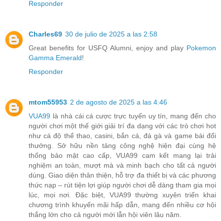
Responder
Charles69
30 de julio de 2025 a las 2:58
Great benefits for USFQ Alumni, enjoy and play
Pokemon
Gamma Emerald
!
Responder
mtom55953
2 de agosto de 2025 a las 4:46
VUA99
là nhà cái cá cược trực tuyến uy tín, mang đến cho
người chơi một thế giới giải trí đa dạng với các trò chơi hot
như cá độ thể thao, casini, bắn cá, đá gà và game bài đổi
thưởng. Sở hữu nền tảng công nghệ hiện đại cùng hệ
thống bảo mật cao cấp, VUA99 cam kết mang lại trải
nghiệm an toàn, mượt mà và minh bạch cho tất cả người
dùng. Giao diện thân thiện, hỗ trợ đa thiết bị và các phương
thức nạp – rút tiện lợi giúp người chơi dễ dàng tham gia mọi
lúc, mọi nơi. Đặc biệt, VUA99 thường xuyên triển khai
chương trình khuyến mãi hấp dẫn, mang đến nhiều cơ hội
thắng lớn cho cả người mới lẫn hội viên lâu năm.