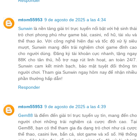
Responder
mtom55953
9 de agosto de 2025 a las 4:34
Sunwin
là nền tảng giải trí trực tuyến nổi bật với hệ sinh thái
trò chơi phong phú như game bài, casini, nổ hũ, tài xỉu và
thể thao ảo. Với công nghệ hiện đại và tốc độ xử lý siêu
mượt, Sunwin mang đến trải nghiệm chơi game đỉnh cao
cho người dùng. Đăng ký tài khoản cực nhanh, tặng ngay
88K cho tân thủ, hỗ trợ nạp rút linh hoạt, an toàn 24/7.
Sunwin cam kết minh bạch, bảo mật tuyệt đối thông tin
người chơi. Tham gia Sunwin ngay hôm nay để nhận nhiều
phần thưởng hấp dẫn!
Responder
mtom55953
9 de agosto de 2025 a las 4:39
Gem88
là điểm đến giải trí trực tuyến uy tín, mang đến cho
người chơi những trải nghiệm cá cược đỉnh cao. Tại
Gem88, bạn có thể tham gia đa dạng trò chơi như cá cược
thể thao, casini live, bắn cá, slot game và xổ số. Hệ thống