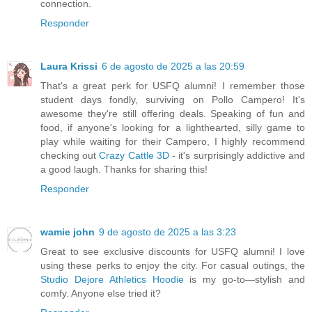
connection.
Responder
Laura Krissi
6 de agosto de 2025 a las 20:59
That's a great perk for USFQ alumni! I remember those
student days fondly, surviving on Pollo Campero! It's
awesome they're still offering deals. Speaking of fun and
food, if anyone's looking for a lighthearted, silly game to
play while waiting for their Campero, I highly recommend
checking out
Crazy Cattle 3D
- it's surprisingly addictive and
a good laugh. Thanks for sharing this!
Responder
wamie john
9 de agosto de 2025 a las 3:23
Great to see exclusive discounts for USFQ alumni! I love
using these perks to enjoy the city. For casual outings, the
Studio Dejore Athletics Hoodie
is my go-to—stylish and
comfy. Anyone else tried it?