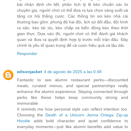
bài nhận định chi tiết, phân tích tỷ lệ kèo chuẩn xác từ
chuyên gia, người chơi có thể đưa ra lựa chọn sáng suốt và
tăng cơ hội thắng cược. Các thông tin soi kèo nhà cái
thường bao gồm: phong độ hai đội, lịch sử đối đầu, đội hình
ra sân, kèo tài xỉu, kèo chấp và biến động kèo theo thời
gian thực. Dựa vào đó, người chơi có thể đánh giá khách
quan và đưa ra quyết định hợp lý trước mỗi trận đấu. Đây
chính là yếu tố quan trọng để cá cược hiệu quả và lâu dài.
Responder
wilsonjacket
4 de agosto de 2025 a las 0:48
Fantastic to see alumni restaurant perks—discounted
meals, curated menus, and special partnerships really
enhance the alumni experience. Staying connected through
perks like these helps keep community strong and
memorable.
It reminds me how personal style can reflect intention too.
Choosing the
Death of a Unicorn Jenna Ortega Zip‑up
Hoodie
adds bold character and quiet confidence to
everyday moments—just like alumni benefits add value to