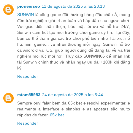
pioneerseo
11 de agosto de 2025 a las 23:13
SUNWIN
là cổng game đổi thưởng hàng đầu châu Á, mang
đến trải nghiệm giải trí an toàn và hấp dẫn cho người chơi.
Với giao diện thân thiện, bảo mật tối ưu và hỗ trợ 24/7,
Sunwin cam kết tạo môi trường chơi game uy tín. Tại đây,
bạn có thể tham gia các trò chơi phổ biến như Tài xỉu, nổ
hũ, mini game… và nhận thưởng mỗi ngày. Sunwin hỗ trợ
cả Android và iOS, giúp người dùng dễ dàng tải về và trải
nghiệm mọi lúc mọi nơi. Truy cập SUNWIN66 để nhận link
tải Sunwin chính thức và nhận ngay ưu đãi +100k khi đăng
ký!
Responder
mtom55953
24 de agosto de 2025 a las 5:44
Sempre ouvi falar bem da 65x bet e resolvi experimentar, e
realmente a interface é simples e as apostas são muito
rápidas de fazer.
65x bet
Responder