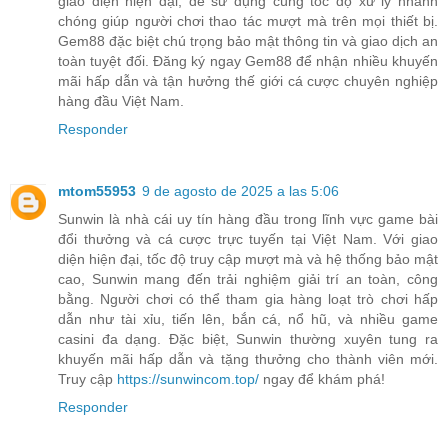
giao diện hiện đại, dễ sử dụng cùng tốc độ xử lý nhanh
chóng giúp người chơi thao tác mượt mà trên mọi thiết bị.
Gem88 đặc biệt chú trọng bảo mật thông tin và giao dịch an
toàn tuyệt đối. Đăng ký ngay Gem88 để nhận nhiều khuyến
mãi hấp dẫn và tận hưởng thế giới cá cược chuyên nghiệp
hàng đầu Việt Nam.
Responder
mtom55953
9 de agosto de 2025 a las 5:06
Sunwin là nhà cái uy tín hàng đầu trong lĩnh vực game bài
đổi thưởng và cá cược trực tuyến tại Việt Nam. Với giao
diện hiện đại, tốc độ truy cập mượt mà và hệ thống bảo mật
cao, Sunwin mang đến trải nghiệm giải trí an toàn, công
bằng. Người chơi có thể tham gia hàng loạt trò chơi hấp
dẫn như tài xỉu, tiến lên, bắn cá, nổ hũ, và nhiều game
casini đa dạng. Đặc biệt, Sunwin thường xuyên tung ra
khuyến mãi hấp dẫn và tặng thưởng cho thành viên mới.
Truy cập
https://sunwincom.top/
ngay để khám phá!
Responder