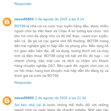
Responder
mtom55953
2 de agosto de 2025 a las 9:14
BOT88
là nhà cái cá cược trực tuyến hàng đầu, được nhiều
người chơi tại Việt Nam và Châu Á tin tưởng lựa chọn. Với
kho trò chơi đa dạng như cá độ thể thao, casini trực tuyến,
bắn cá, đá gà và các game slot đổi thưởng, BOT88 mang
đến trải nghiệm giải trí hấp dẫn và phong phú. Nền tảng hỗ
trợ giao diện hiện đại, dễ sử dụng, tương thích với cả máy
tính và điện thoại. BOT88 cũng nổi bật với tốc độ nạp – rút
nhanh chóng, bảo mật cao và dịch vụ chăm sóc khách
hàng chuyên nghiệp 24/7. Bên cạnh đó, người chơi còn có
cơ hội nhận hàng loạt khuyến mãi hấp dẫn khi đăng ký và
tham gia cá cược tại BOT88.
Responder
mtom55953
2 de agosto de 2025 a las 21:34
Soi kèo nhà cái
là bước không thể thiếu đối với những
người chơi cá cược bóng đá chuyên nghiệp. Nhờ vào các