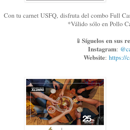
Con tu carnet USFQ, disfruta del combo Full Ca
*Válido sólo en Pollo
Síguelos en sus re
📱
Instagram
: 
@c
Website
: 
https://