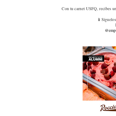
Con tu carnet USFQ, recibes u
📱Síguelos
@empa