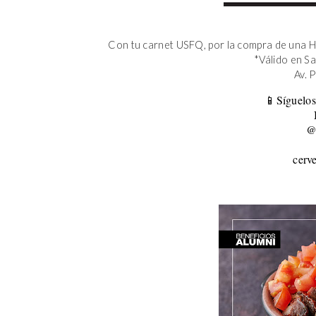
Con tu carnet USFQ, por la compra de una H
*Válido en S
Av. 
📱Síguelos
@
cerv