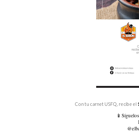
Con tu carnet USFQ, recibe el
📱Síguelos
@elba