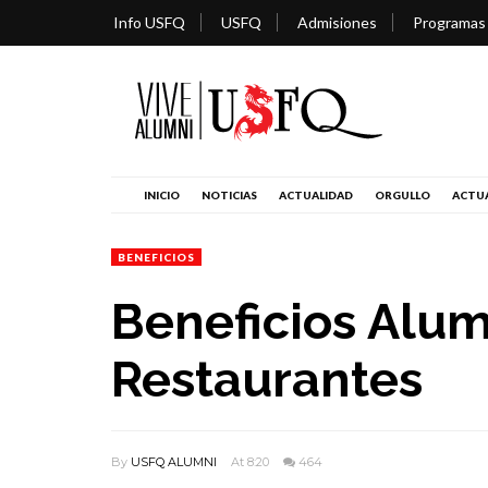
Info USFQ
USFQ
Admisiones
Programas
INICIO
NOTICIAS
ACTUALIDAD
ORGULLO
ACTUA
BENEFICIOS
Beneficios Alum
Restaurantes
By
USFQ ALUMNI
At 8:20
464