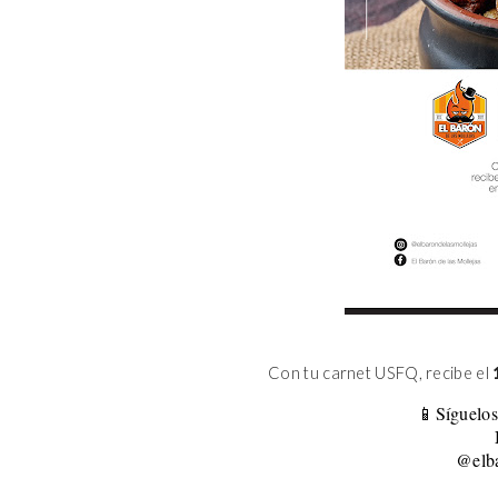
Con tu carnet USFQ, recibe el
📱Síguelos
@elba