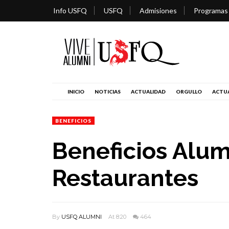
Info USFQ
USFQ
Admisiones
Programas
INICIO
NOTICIAS
ACTUALIDAD
ORGULLO
ACTUA
BENEFICIOS
Beneficios Alum
Restaurantes
By
USFQ ALUMNI
At 8:20
464