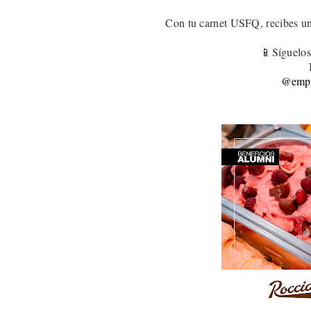
Con tu carnet USFQ, recibes u
📱Síguelos
@empa