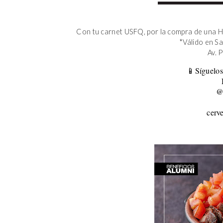
Con tu carnet USFQ, por la compra de una H
*Válido en S
Av. 
📱Síguelos
@
cerv