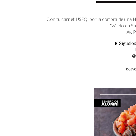
Con tu carnet USFQ, por la compra de una H
*Válido en S
Av. 
📱Síguelos
@
cerv