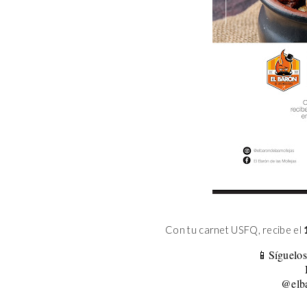
Con tu carnet USFQ, recibe el
📱Síguelos
@elba