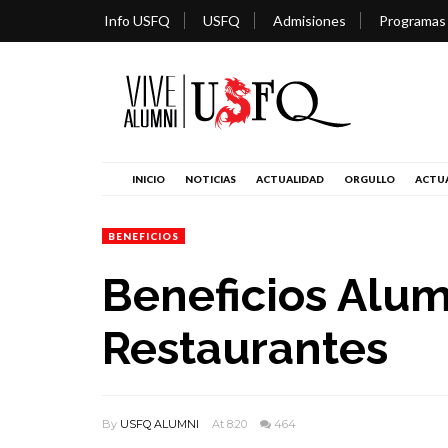
Info USFQ
USFQ
Admisiones
Programas
INICIO
NOTICIAS
ACTUALIDAD
ORGULLO
ACTUA
BENEFICIOS
Beneficios Alum
Restaurantes
By
USFQ ALUMNI
At 8:20
464