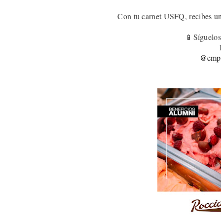
Con tu carnet USFQ, recibes u
📱Síguelos
@empa