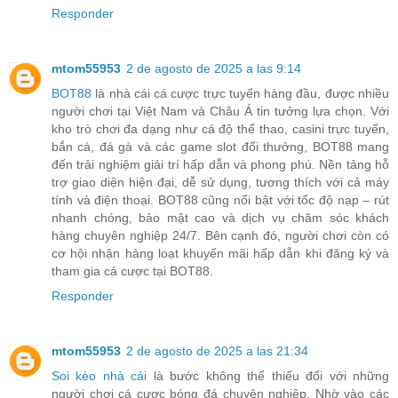
Responder
mtom55953
2 de agosto de 2025 a las 9:14
BOT88
là nhà cái cá cược trực tuyến hàng đầu, được nhiều
người chơi tại Việt Nam và Châu Á tin tưởng lựa chọn. Với
kho trò chơi đa dạng như cá độ thể thao, casini trực tuyến,
bắn cá, đá gà và các game slot đổi thưởng, BOT88 mang
đến trải nghiệm giải trí hấp dẫn và phong phú. Nền tảng hỗ
trợ giao diện hiện đại, dễ sử dụng, tương thích với cả máy
tính và điện thoại. BOT88 cũng nổi bật với tốc độ nạp – rút
nhanh chóng, bảo mật cao và dịch vụ chăm sóc khách
hàng chuyên nghiệp 24/7. Bên cạnh đó, người chơi còn có
cơ hội nhận hàng loạt khuyến mãi hấp dẫn khi đăng ký và
tham gia cá cược tại BOT88.
Responder
mtom55953
2 de agosto de 2025 a las 21:34
Soi kèo nhà cái
là bước không thể thiếu đối với những
người chơi cá cược bóng đá chuyên nghiệp. Nhờ vào các