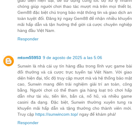
giao diện hiện đại, dễ sử dụng cùng tốc độ xử lý nhanh
chóng giúp người chơi thao tác mượt mà trên mọi thiết bị.
Gem88 đặc biệt chú trọng bảo mật thông tin và giao dịch an
toàn tuyệt đối. Đăng ký ngay Gem88 để nhận nhiều khuyến
mãi hấp dẫn và tận hưởng thế giới cá cược chuyên nghiệp
hàng đầu Việt Nam.
Responder
mtom55953
9 de agosto de 2025 a las 5:06
Sunwin là nhà cái uy tín hàng đầu trong lĩnh vực game bài
đổi thưởng và cá cược trực tuyến tại Việt Nam. Với giao
diện hiện đại, tốc độ truy cập mượt mà và hệ thống bảo mật
cao, Sunwin mang đến trải nghiệm giải trí an toàn, công
bằng. Người chơi có thể tham gia hàng loạt trò chơi hấp
dẫn như tài xỉu, tiến lên, bắn cá, nổ hũ, và nhiều game
casini đa dạng. Đặc biệt, Sunwin thường xuyên tung ra
khuyến mãi hấp dẫn và tặng thưởng cho thành viên mới.
Truy cập
https://sunwincom.top/
ngay để khám phá!
Responder