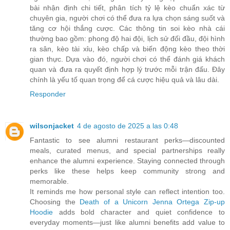
bài nhận định chi tiết, phân tích tỷ lệ kèo chuẩn xác từ
chuyên gia, người chơi có thể đưa ra lựa chọn sáng suốt và
tăng cơ hội thắng cược. Các thông tin soi kèo nhà cái
thường bao gồm: phong độ hai đội, lịch sử đối đầu, đội hình
ra sân, kèo tài xỉu, kèo chấp và biến động kèo theo thời
gian thực. Dựa vào đó, người chơi có thể đánh giá khách
quan và đưa ra quyết định hợp lý trước mỗi trận đấu. Đây
chính là yếu tố quan trọng để cá cược hiệu quả và lâu dài.
Responder
wilsonjacket
4 de agosto de 2025 a las 0:48
Fantastic to see alumni restaurant perks—discounted
meals, curated menus, and special partnerships really
enhance the alumni experience. Staying connected through
perks like these helps keep community strong and
memorable.
It reminds me how personal style can reflect intention too.
Choosing the
Death of a Unicorn Jenna Ortega Zip‑up
Hoodie
adds bold character and quiet confidence to
everyday moments—just like alumni benefits add value to