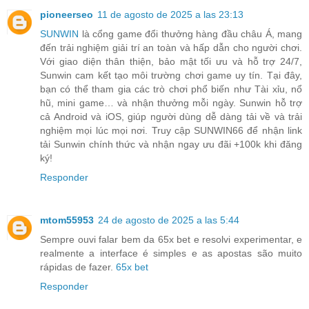
pioneerseo
11 de agosto de 2025 a las 23:13
SUNWIN
là cổng game đổi thưởng hàng đầu châu Á, mang
đến trải nghiệm giải trí an toàn và hấp dẫn cho người chơi.
Với giao diện thân thiện, bảo mật tối ưu và hỗ trợ 24/7,
Sunwin cam kết tạo môi trường chơi game uy tín. Tại đây,
bạn có thể tham gia các trò chơi phổ biến như Tài xỉu, nổ
hũ, mini game… và nhận thưởng mỗi ngày. Sunwin hỗ trợ
cả Android và iOS, giúp người dùng dễ dàng tải về và trải
nghiệm mọi lúc mọi nơi. Truy cập SUNWIN66 để nhận link
tải Sunwin chính thức và nhận ngay ưu đãi +100k khi đăng
ký!
Responder
mtom55953
24 de agosto de 2025 a las 5:44
Sempre ouvi falar bem da 65x bet e resolvi experimentar, e
realmente a interface é simples e as apostas são muito
rápidas de fazer.
65x bet
Responder