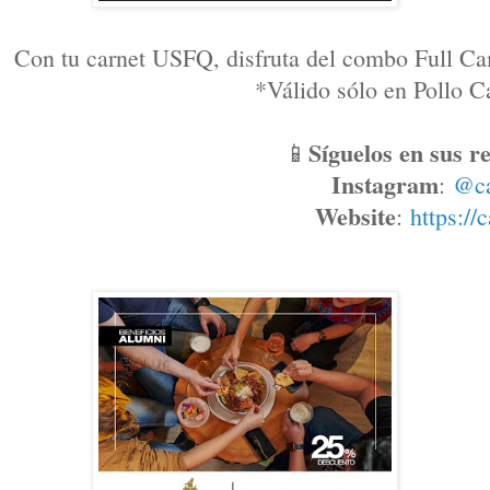
Con tu carnet USFQ, disfruta del combo Full Ca
*Válido sólo en Pollo
Síguelos en sus re
📱
Instagram
: 
@c
Website
: 
https://