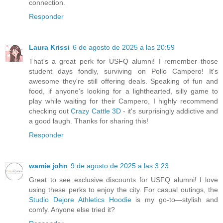
connection.
Responder
Laura Krissi
6 de agosto de 2025 a las 20:59
That's a great perk for USFQ alumni! I remember those
student days fondly, surviving on Pollo Campero! It's
awesome they're still offering deals. Speaking of fun and
food, if anyone's looking for a lighthearted, silly game to
play while waiting for their Campero, I highly recommend
checking out
Crazy Cattle 3D
- it's surprisingly addictive and
a good laugh. Thanks for sharing this!
Responder
wamie john
9 de agosto de 2025 a las 3:23
Great to see exclusive discounts for USFQ alumni! I love
using these perks to enjoy the city. For casual outings, the
Studio Dejore Athletics Hoodie
is my go-to—stylish and
comfy. Anyone else tried it?