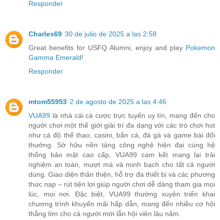
Responder
Charles69
30 de julio de 2025 a las 2:58
Great benefits for USFQ Alumni, enjoy and play
Pokemon
Gamma Emerald
!
Responder
mtom55953
2 de agosto de 2025 a las 4:46
VUA99
là nhà cái cá cược trực tuyến uy tín, mang đến cho
người chơi một thế giới giải trí đa dạng với các trò chơi hot
như cá độ thể thao, casini, bắn cá, đá gà và game bài đổi
thưởng. Sở hữu nền tảng công nghệ hiện đại cùng hệ
thống bảo mật cao cấp, VUA99 cam kết mang lại trải
nghiệm an toàn, mượt mà và minh bạch cho tất cả người
dùng. Giao diện thân thiện, hỗ trợ đa thiết bị và các phương
thức nạp – rút tiện lợi giúp người chơi dễ dàng tham gia mọi
lúc, mọi nơi. Đặc biệt, VUA99 thường xuyên triển khai
chương trình khuyến mãi hấp dẫn, mang đến nhiều cơ hội
thắng lớn cho cả người mới lẫn hội viên lâu năm.