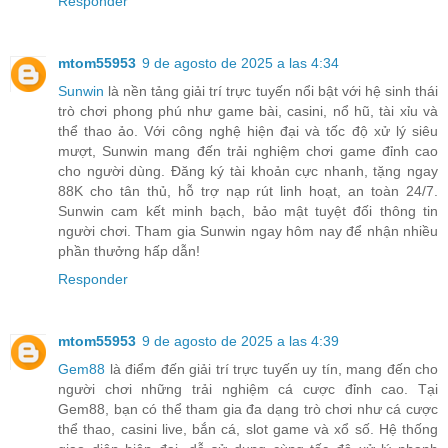
Responder
mtom55953
9 de agosto de 2025 a las 4:34
Sunwin
là nền tảng giải trí trực tuyến nổi bật với hệ sinh thái
trò chơi phong phú như game bài, casini, nổ hũ, tài xỉu và
thể thao ảo. Với công nghệ hiện đại và tốc độ xử lý siêu
mượt, Sunwin mang đến trải nghiệm chơi game đỉnh cao
cho người dùng. Đăng ký tài khoản cực nhanh, tặng ngay
88K cho tân thủ, hỗ trợ nạp rút linh hoạt, an toàn 24/7.
Sunwin cam kết minh bạch, bảo mật tuyệt đối thông tin
người chơi. Tham gia Sunwin ngay hôm nay để nhận nhiều
phần thưởng hấp dẫn!
Responder
mtom55953
9 de agosto de 2025 a las 4:39
Gem88
là điểm đến giải trí trực tuyến uy tín, mang đến cho
người chơi những trải nghiệm cá cược đỉnh cao. Tại
Gem88, bạn có thể tham gia đa dạng trò chơi như cá cược
thể thao, casini live, bắn cá, slot game và xổ số. Hệ thống