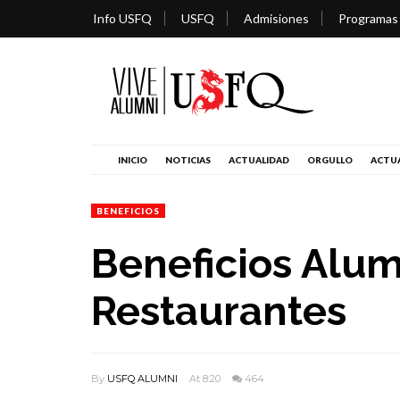
Info USFQ
USFQ
Admisiones
Programas
INICIO
NOTICIAS
ACTUALIDAD
ORGULLO
ACTUA
BENEFICIOS
Beneficios Alum
Restaurantes
By
USFQ ALUMNI
At 8:20
464