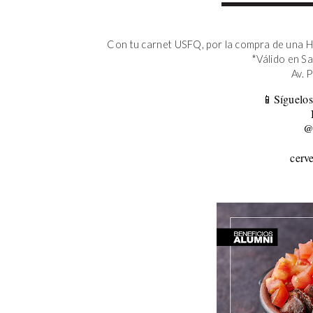
Con tu carnet USFQ, por la compra de una H
*Válido en S
Av. 
📱Síguelos
@
cerv