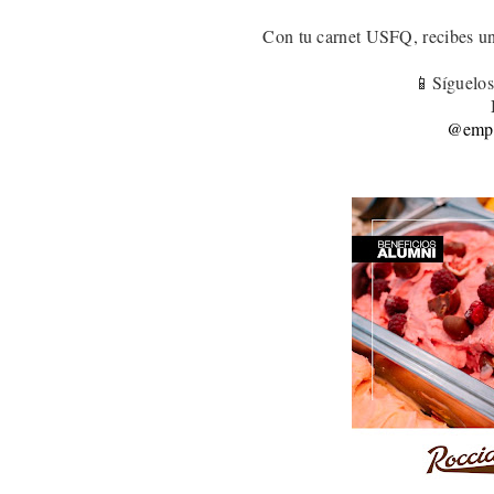
Con tu carnet USFQ, recibes u
📱Síguelos
@empa