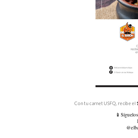
Con tu carnet USFQ, recibe el
📱Síguelos
@elba