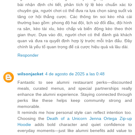
bài nhận định chi tiết, phân tích tỷ lệ kèo chuẩn xác từ
chuyên gia, người chơi có thể đưa ra lựa chọn sáng suốt và
tăng cơ hội thắng cược. Các thông tin soi kèo nhà cái
thường bao gồm: phong độ hai đội, lịch sử đối đầu, đội hình
ra sân, kèo tài xỉu, kèo chấp và biến động kèo theo thời
gian thực. Dựa vào đó, người chơi có thể đánh giá khách
quan và đưa ra quyết định hợp lý trước mỗi trận đấu. Đây
chính là yếu tố quan trọng để cá cược hiệu quả và lâu dài.
Responder
wilsonjacket
4 de agosto de 2025 a las 0:48
Fantastic to see alumni restaurant perks—discounted
meals, curated menus, and special partnerships really
enhance the alumni experience. Staying connected through
perks like these helps keep community strong and
memorable.
It reminds me how personal style can reflect intention too.
Choosing the
Death of a Unicorn Jenna Ortega Zip‑up
Hoodie
adds bold character and quiet confidence to
everyday moments—just like alumni benefits add value to