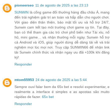
pioneerseo
11 de agosto de 2025 a las 23:13
SUNWIN
là cổng game đổi thưởng hàng đầu châu Á, mang
đến trải nghiệm giải trí an toàn và hấp dẫn cho người chơi.
Với giao diện thân thiện, bảo mật tối ưu và hỗ trợ 24/7,
Sunwin cam kết tạo môi trường chơi game uy tín. Tại đây,
bạn có thể tham gia các trò chơi phổ biến như Tài xỉu, nổ
hũ, mini game… và nhận thưởng mỗi ngày. Sunwin hỗ trợ
cả Android và iOS, giúp người dùng dễ dàng tải về và trải
nghiệm mọi lúc mọi nơi. Truy cập SUNWIN66 để nhận link
tải Sunwin chính thức và nhận ngay ưu đãi +100k khi đăng
ký!
Responder
mtom55953
24 de agosto de 2025 a las 5:44
Sempre ouvi falar bem da 65x bet e resolvi experimentar, e
realmente a interface é simples e as apostas são muito
rápidas de fazer.
65x bet
Responder