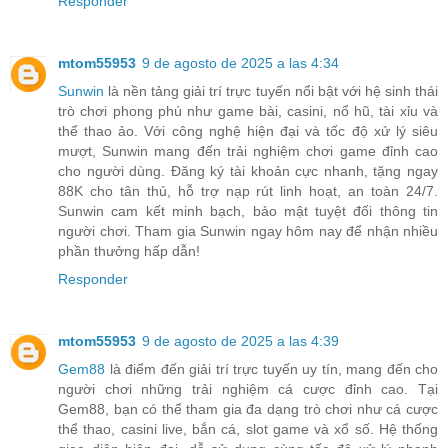
Responder
mtom55953
9 de agosto de 2025 a las 4:34
Sunwin
là nền tảng giải trí trực tuyến nổi bật với hệ sinh thái
trò chơi phong phú như game bài, casini, nổ hũ, tài xỉu và
thể thao ảo. Với công nghệ hiện đại và tốc độ xử lý siêu
mượt, Sunwin mang đến trải nghiệm chơi game đỉnh cao
cho người dùng. Đăng ký tài khoản cực nhanh, tặng ngay
88K cho tân thủ, hỗ trợ nạp rút linh hoạt, an toàn 24/7.
Sunwin cam kết minh bạch, bảo mật tuyệt đối thông tin
người chơi. Tham gia Sunwin ngay hôm nay để nhận nhiều
phần thưởng hấp dẫn!
Responder
mtom55953
9 de agosto de 2025 a las 4:39
Gem88
là điểm đến giải trí trực tuyến uy tín, mang đến cho
người chơi những trải nghiệm cá cược đỉnh cao. Tại
Gem88, bạn có thể tham gia đa dạng trò chơi như cá cược
thể thao, casini live, bắn cá, slot game và xổ số. Hệ thống