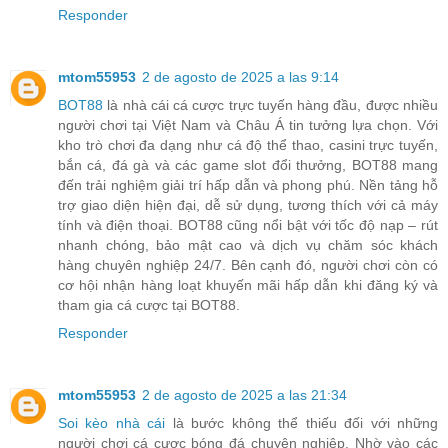
Responder
mtom55953
2 de agosto de 2025 a las 9:14
BOT88
là nhà cái cá cược trực tuyến hàng đầu, được nhiều
người chơi tại Việt Nam và Châu Á tin tưởng lựa chọn. Với
kho trò chơi đa dạng như cá độ thể thao, casini trực tuyến,
bắn cá, đá gà và các game slot đổi thưởng, BOT88 mang
đến trải nghiệm giải trí hấp dẫn và phong phú. Nền tảng hỗ
trợ giao diện hiện đại, dễ sử dụng, tương thích với cả máy
tính và điện thoại. BOT88 cũng nổi bật với tốc độ nạp – rút
nhanh chóng, bảo mật cao và dịch vụ chăm sóc khách
hàng chuyên nghiệp 24/7. Bên cạnh đó, người chơi còn có
cơ hội nhận hàng loạt khuyến mãi hấp dẫn khi đăng ký và
tham gia cá cược tại BOT88.
Responder
mtom55953
2 de agosto de 2025 a las 21:34
Soi kèo nhà cái
là bước không thể thiếu đối với những
người chơi cá cược bóng đá chuyên nghiệp. Nhờ vào các