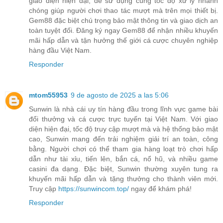
giao diện hiện đại, dễ sử dụng cùng tốc độ xử lý nhanh
chóng giúp người chơi thao tác mượt mà trên mọi thiết bị.
Gem88 đặc biệt chú trọng bảo mật thông tin và giao dịch an
toàn tuyệt đối. Đăng ký ngay Gem88 để nhận nhiều khuyến
mãi hấp dẫn và tận hưởng thế giới cá cược chuyên nghiệp
hàng đầu Việt Nam.
Responder
mtom55953
9 de agosto de 2025 a las 5:06
Sunwin là nhà cái uy tín hàng đầu trong lĩnh vực game bài
đổi thưởng và cá cược trực tuyến tại Việt Nam. Với giao
diện hiện đại, tốc độ truy cập mượt mà và hệ thống bảo mật
cao, Sunwin mang đến trải nghiệm giải trí an toàn, công
bằng. Người chơi có thể tham gia hàng loạt trò chơi hấp
dẫn như tài xỉu, tiến lên, bắn cá, nổ hũ, và nhiều game
casini đa dạng. Đặc biệt, Sunwin thường xuyên tung ra
khuyến mãi hấp dẫn và tặng thưởng cho thành viên mới.
Truy cập
https://sunwincom.top/
ngay để khám phá!
Responder