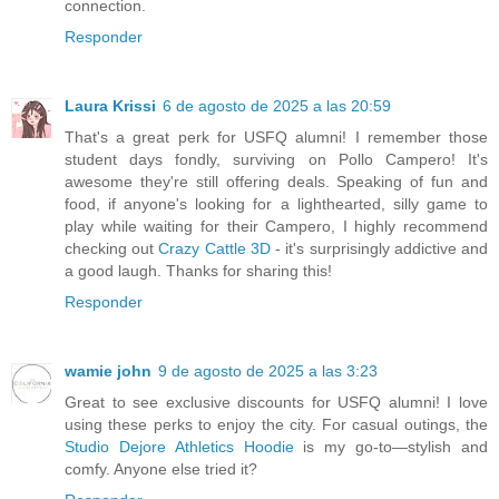
connection.
Responder
Laura Krissi
6 de agosto de 2025 a las 20:59
That's a great perk for USFQ alumni! I remember those
student days fondly, surviving on Pollo Campero! It's
awesome they're still offering deals. Speaking of fun and
food, if anyone's looking for a lighthearted, silly game to
play while waiting for their Campero, I highly recommend
checking out
Crazy Cattle 3D
- it's surprisingly addictive and
a good laugh. Thanks for sharing this!
Responder
wamie john
9 de agosto de 2025 a las 3:23
Great to see exclusive discounts for USFQ alumni! I love
using these perks to enjoy the city. For casual outings, the
Studio Dejore Athletics Hoodie
is my go-to—stylish and
comfy. Anyone else tried it?