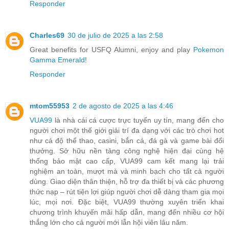
Responder
Charles69
30 de julio de 2025 a las 2:58
Great benefits for USFQ Alumni, enjoy and play
Pokemon
Gamma Emerald
!
Responder
mtom55953
2 de agosto de 2025 a las 4:46
VUA99
là nhà cái cá cược trực tuyến uy tín, mang đến cho
người chơi một thế giới giải trí đa dạng với các trò chơi hot
như cá độ thể thao, casini, bắn cá, đá gà và game bài đổi
thưởng. Sở hữu nền tảng công nghệ hiện đại cùng hệ
thống bảo mật cao cấp, VUA99 cam kết mang lại trải
nghiệm an toàn, mượt mà và minh bạch cho tất cả người
dùng. Giao diện thân thiện, hỗ trợ đa thiết bị và các phương
thức nạp – rút tiện lợi giúp người chơi dễ dàng tham gia mọi
lúc, mọi nơi. Đặc biệt, VUA99 thường xuyên triển khai
chương trình khuyến mãi hấp dẫn, mang đến nhiều cơ hội
thắng lớn cho cả người mới lẫn hội viên lâu năm.