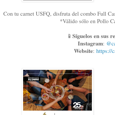
Con tu carnet USFQ, disfruta del combo Full Ca
*Válido sólo en Pollo
Síguelos en sus re
📱
Instagram
: 
@c
Website
: 
https://