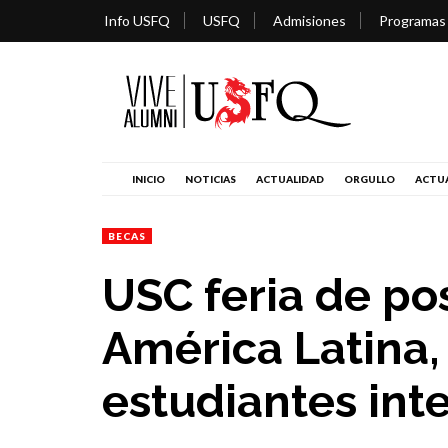
Info USFQ
USFQ
Admisiones
Programas
INICIO
NOTICIAS
ACTUALIDAD
ORGULLO
ACTUA
BECAS
USC feria de po
América Latina,
estudiantes int