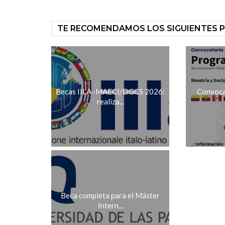
TE RECOMENDAMOS LOS SIGUIENTES 
Becas IILA–MAECI/DGCS 2026:
Convoca
realiza...
Beca completa para el Máster
Intern...