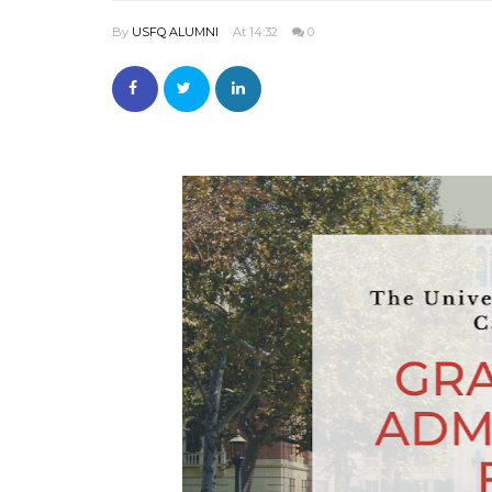
By
USFQ ALUMNI
At 14:32
0