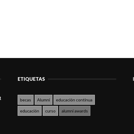
ETIQUETAS
t
becas
Alumni
educación continua
educación
curso
alumni awards