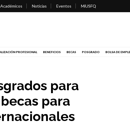
 Académicos
Noticias
Eventos
MiUSFQ
LIZACIÓN PROFESIONAL
BENEFICIOS
BECAS
POSGRADO
BOLSA DE EMPL
sgrados para
 becas para
ernacionales