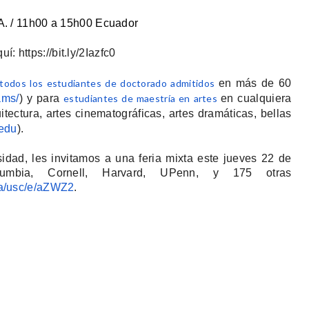
. / 11h00 a 15h00 
Ecuador
quí:
https://bit.ly/2Iazfc0
todos los estudiantes de doctorado admitidos
en más de 60
ams/
) y para
estudiantes de maestría en artes
en cualquiera
tectura, artes cinematográficas, artes dramáticas, bellas
.edu
).
dad, les invitamos a una feria mixta este jueves 22 de
umbia, Cornell, Harvard, UPenn, y 175 otras
/usc/e/
aZWZ2
.