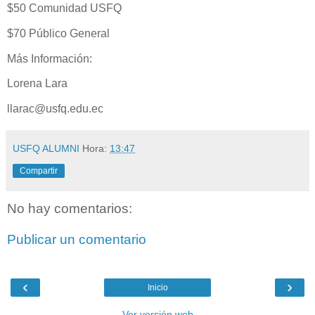
$50 Comunidad USFQ
$70 Público General
Más Información:
Lorena Lara
llarac@usfq.edu.ec
USFQ ALUMNI
Hora:
13:47
Compartir
No hay comentarios:
Publicar un comentario
‹
›
Inicio
Ver versión web