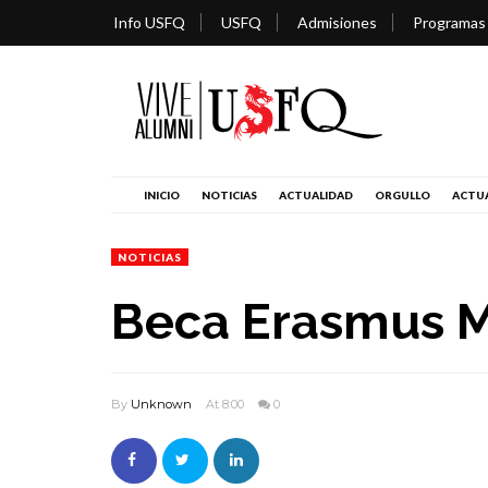
Info USFQ
USFQ
Admisiones
Programas
INICIO
NOTICIAS
ACTUALIDAD
ORGULLO
ACTUA
NOTICIAS
Beca Erasmus 
By
Unknown
At 8:00
0