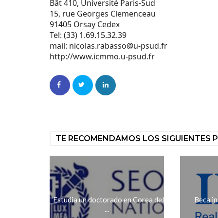
Bât 410, Université Paris-Sud
15, rue Georges Clemenceau
91405 Orsay Cedex
Tel: (33) 1.69.15.32.39
mail:
nicolas.rabasso@u-psud.fr
http://www.icmmo.u-psud.fr
TE RECOMENDAMOS LOS SIGUIENTES 
“Estudia un doctorado en Corea del
Beca in
...