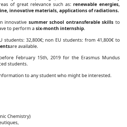
areas of great relevance such as:
renewable energies,
e, innovative materials, applications of radiations.
an innovative
summer school
on
transferable skills
to
have to perform a
six-month internship
.
U students: 32,800€; non EU students: from 41,800€ to
dents
are available.
 before February 15
th
, 2019 for the Erasmus Mundus
nced students.
information to any student who might be interested.
nic Chemistry)
eutiques,