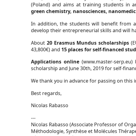
(Poland) and aims at training students in 
green chemistry, nanosciences, nanomedicin
In addition, the students will benefit from 
develop their entrepreneurial skills and will 
About
20 Erasmus Mundus scholarships
(E
43,800€) and
15 places for
self-financed stu
Applications online
(
www.master-serp.eu
)
scholarship and June 30
th
, 2019 for self-fina
We thank you in advance for passing on this 
Best regards,
Nicolas Rabasso
---
Nicolas Rabasso (Associate Professor of Orga
Méthodologie, Synthèse et Molécules Thérap