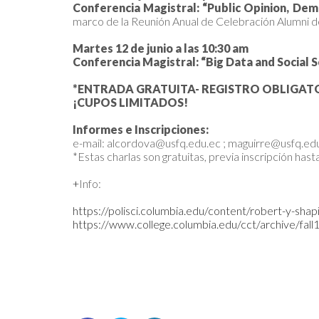
Conferencia Magistral: “Public Opinion, Dem
marco de la Reunión Anual de Celebración Alumni d
Martes 12 de junio a las 10:30 am
Conferencia Magistral: “Big Data and Social S
*ENTRADA GRATUITA- REGISTRO OBLIGAT
¡CUPOS LIMITADOS!
Informes e Inscripciones:
e-mail: alcordova@usfq.edu.ec ; maguirre@usfq.ed
*Estas charlas son gratuitas, previa inscripción hasta
+
Info:
https://polisci.columbia.edu/content/robert-y-shap
https://www.college.columbia.edu/cct/archive/fal