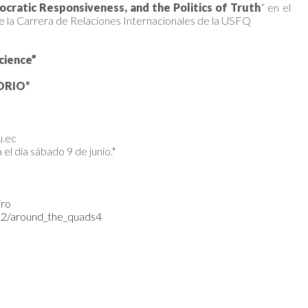
ocratic Responsiveness, and the Politics of Truth
” en el
e la Carrera de Relaciones Internacionales de la USFQ
cience”
ORIO*
u.ec
 el día sábado 9 de junio.*
iro
l12/around_the_quads4