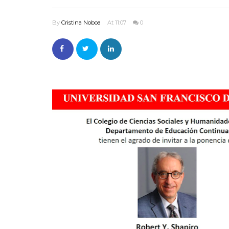
By
Cristina Noboa
At 11:07
0