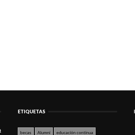
ETIQUETAS
t
becas
Alumni
educación continua