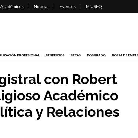
 Académicos
Noticias
Eventos
MiUSFQ
LIZACIÓN PROFESIONAL
BENEFICIOS
BECAS
POSGRADO
BOLSA DE EMPL
istral con Robert
stigioso Académico
lítica y Relaciones