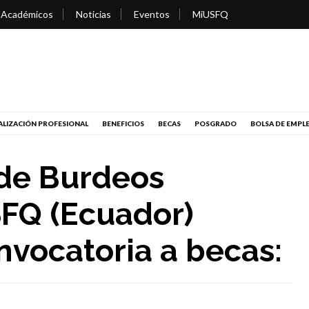
 Académicos
Noticias
Eventos
MiUSFQ
LIZACIÓN PROFESIONAL
BENEFICIOS
BECAS
POSGRADO
BOLSA DE EMPL
 de Burdeos
SFQ (Ecuador)
nvocatoria a becas: