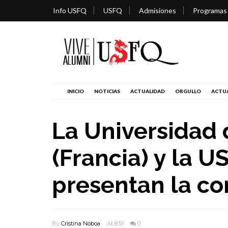
Info USFQ
USFQ
Admisiones
Programas
INICIO
NOTICIAS
ACTUALIDAD
ORGULLO
ACTUA
La Universidad
(Francia) y la U
presentan la co
By
Cristina Noboa
At 8:51
0