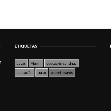
ETIQUETAS
t
becas
Alumni
educación continua
educación
curso
alumni awards