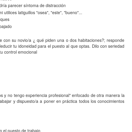
ría parecer síntoma de distracción
utilices latiguillos "osea", "este", "bueno"...
iques
bajado
aje con su novio/a ¿ qué piden una o dos habitaciones?; responde
educir tu idoneidad para el puesto al que optas. Dilo con seriedad
tu control emocional
os y no tengo experiencia profesional" enfocado de otra manera la
rabajar y dispuesto/a a poner en práctica todos los conocimientos
o el puesto de trabajo