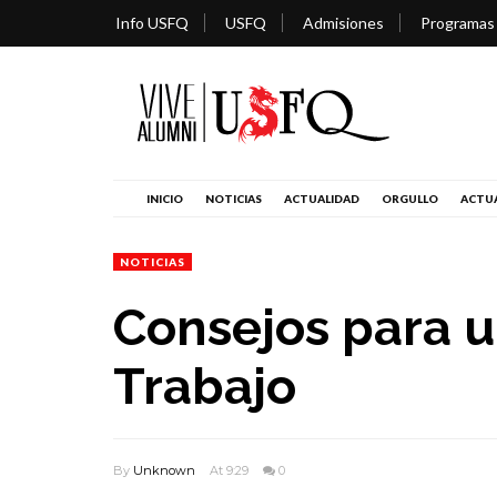
Info USFQ
USFQ
Admisiones
Programas
INICIO
NOTICIAS
ACTUALIDAD
ORGULLO
ACTUA
NOTICIAS
Consejos para u
Trabajo
By
Unknown
At 9:29
0