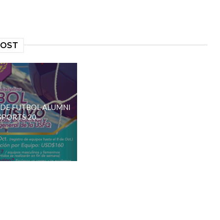
POST
DE FUTBOL ALUMNI
SPORTS 20...