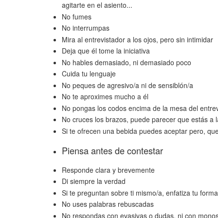
agitarte en el asiento...
No fumes
No interrumpas
Mira al entrevistador a los ojos, pero sin intimidar
Deja que él tome la iniciativa
No hables demasiado, ni demasiado poco
Cuida tu lenguaje
No peques de agresivo/a ni de sensiblón/a
No te aproximes mucho a él
No pongas los codos encima de la mesa del entrev
No cruces los brazos, puede parecer que estás a l
Si te ofrecen una bebida puedes aceptar pero, que
Piensa antes de contestar
Responde clara y brevemente
Di siempre la verdad
Si te preguntan sobre ti mismo/a, enfatiza tu forma
No uses palabras rebuscadas
No respondas con evasivas o dudas, ni con monos