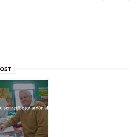
POST
isen recibe galardón al
...