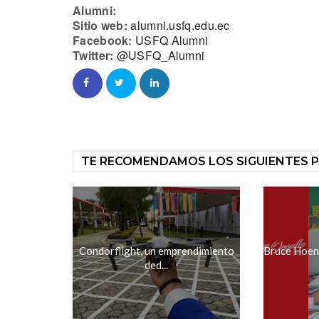
Alumni:
Sitio web:
alumni.usfq.edu.ec
Facebook:
USFQ Alumni
Twitter:
@USFQ_Alumni
TE RECOMENDAMOS LOS SIGUIENTES 
Condorflight, un emprendimiento
Bruce Hoene
ded...