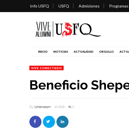
Info USFQ
USFQ
Admisiones
Programas
INICIO
NOTICIAS
ACTUALIDAD
ORGULLO
ACTUA
VIVE CONECTADO
Beneficio Shep
By
Unknown
At 8:28
0