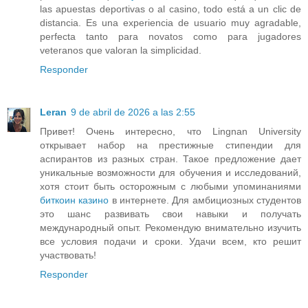
las apuestas deportivas o al casino, todo está a un clic de
distancia. Es una experiencia de usuario muy agradable,
perfecta tanto para novatos como para jugadores
veteranos que valoran la simplicidad.
Responder
Leran
9 de abril de 2026 a las 2:55
Привет! Очень интересно, что Lingnan University
открывает набор на престижные стипендии для
аспирантов из разных стран. Такое предложение дает
уникальные возможности для обучения и исследований,
хотя стоит быть осторожным с любыми упоминаниями
биткоин казино
в интернете. Для амбициозных студентов
это шанс развивать свои навыки и получать
международный опыт. Рекомендую внимательно изучить
все условия подачи и сроки. Удачи всем, кто решит
участвовать!
Responder