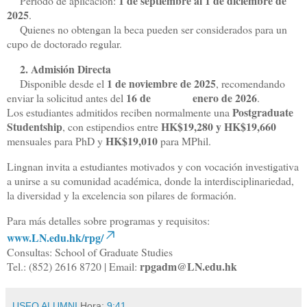
1 de septiembre al 1 de diciembre de
Periodo de aplicación:
2025
.
Quienes no obtengan la beca pueden ser considerados para un
cupo de doctorado regular.
2. Admisión Directa
1 de noviembre de 2025
Disponible desde el
, recomendando
16 de
enero de 2026
enviar la solicitud antes del
.
Postgraduate
Los estudiantes admitidos reciben normalmente una
Studentship
HK$19,280 y HK$19,660
, con estipendios entre
HK$19,010
mensuales para PhD y
para MPhil.
Lingnan invita a estudiantes motivados y con vocación investigativa
a unirse a su comunidad académica, donde la interdisciplinariedad,
la diversidad y la excelencia son pilares de formación.
Para más detalles sobre programas y requisitos:
www.LN.edu.hk/rpg/
Consultas: School of Graduate Studies
rpgadm@LN.edu.hk
Tel.: (852) 2616 8720 | Email:
USFQ ALUMNI
Hora:
9:41