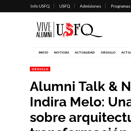
Info USFQ
USFQ
Admisiones
Programas
INICIO
NOTICIAS
ACTUALIDAD
ORGULLO
ACTUA
ORGULLO
Alumni Talk & 
Indira Melo: Un
sobre arquitect