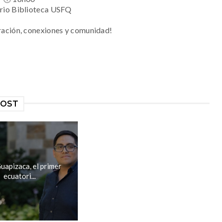
orio Biblioteca USFQ
ración, conexiones y comunidad!
POST
uapizaca, el primer
ecuatori...