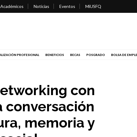
 Académicos
Noticias
Eventos
MiUSFQ
LIZACIÓN PROFESIONAL
BENEFICIOS
BECAS
POSGRADO
BOLSA DE EMPL
Networking con
a conversación
ura, memoria y