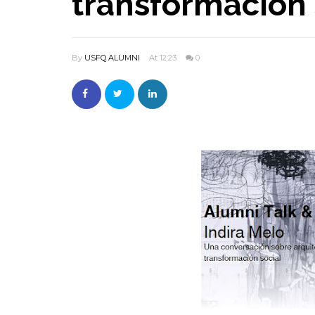
transformación 
By
USFQ ALUMNI
At 12:23
0