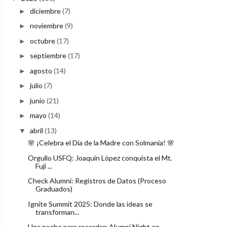
diciembre
(7)
►
noviembre
(9)
►
octubre
(17)
►
septiembre
(17)
►
agosto
(14)
►
julio
(7)
►
junio
(21)
►
mayo
(14)
►
abril
(13)
▼
🌸 ¡Celebra el Día de la Madre con Solmanía! 🌸
Orgullo USFQ: Joaquín López conquista el Mt.
Fuji ...
Check Alumni: Registros de Datos (Proceso
Graduados)
Ignite Summit 2025: Donde las ideas se
transforman...
Una noche para recordar: Alumni Night en