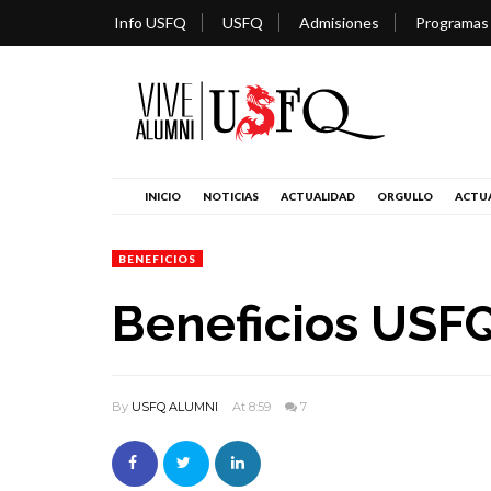
Info USFQ
USFQ
Admisiones
Programas
INICIO
NOTICIAS
ACTUALIDAD
ORGULLO
ACTUA
BENEFICIOS
Beneficios USF
By
USFQ ALUMNI
At 8:59
7