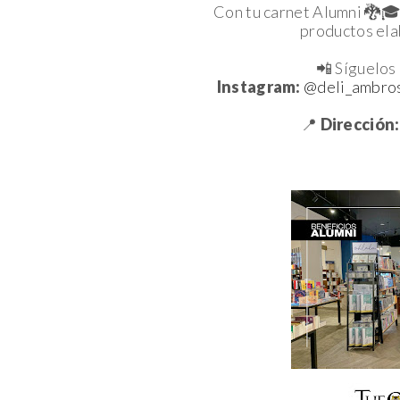
Con tu carnet Alumni 🐉🎓
productos ela
📲 Síguelos 
Instagram:
@deli_ambro
📍
Dirección