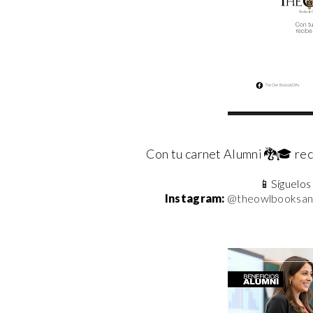
Con tu carnet Alumni 🐉🎓 rec
📱Síguelos 
Instagram:
@theowlbooksand