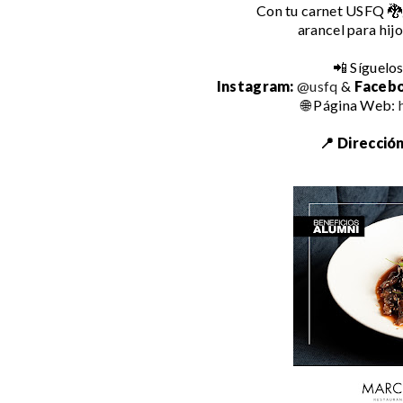
Con tu carnet USFQ 🐉
arancel para hij
📲 Síguelos
Instagram:
@usfq
&
Faceb
🌐
Página Web:
📍 Dirección