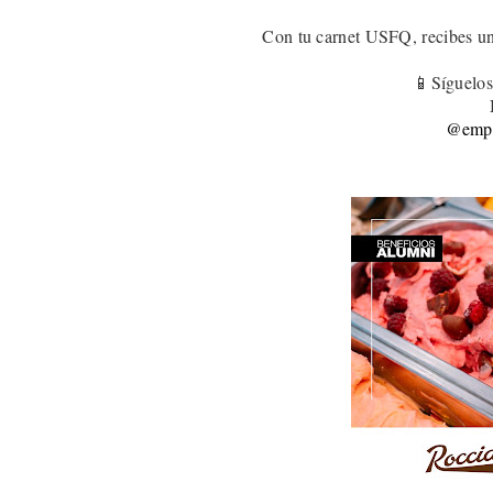
Con tu carnet USFQ, recibes u
📱Síguelos
@empa