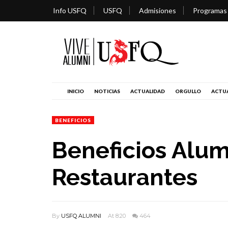
Info USFQ
USFQ
Admisiones
Programas
INICIO
NOTICIAS
ACTUALIDAD
ORGULLO
ACTUA
BENEFICIOS
Beneficios Alum
Restaurantes
By
USFQ ALUMNI
At 8:20
464