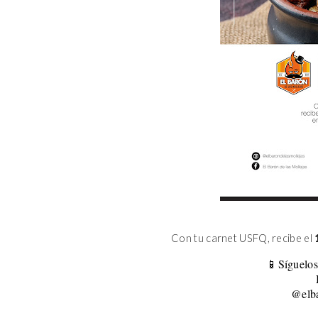
Con tu carnet USFQ, recibe el
📱Síguelos
@elba