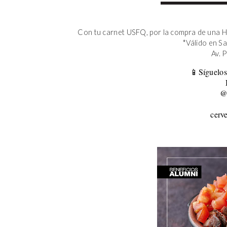
Con tu carnet USFQ, por la compra de una H
*Válido en S
Av. 
📱Síguelos
@
cerv