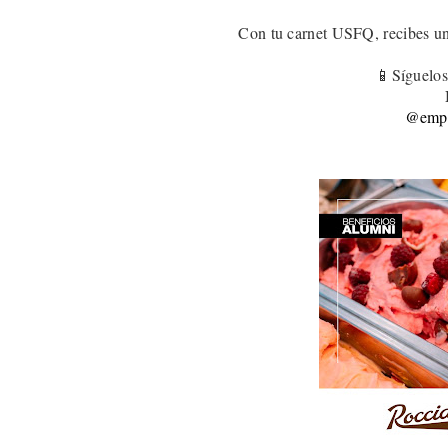
Con tu carnet USFQ, recibes u
📱Síguelos
@empa