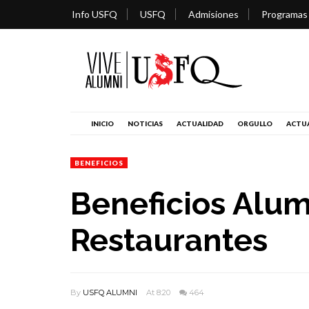
Info USFQ
USFQ
Admisiones
Programas
INICIO
NOTICIAS
ACTUALIDAD
ORGULLO
ACTUA
BENEFICIOS
Beneficios Alum
Restaurantes
By
USFQ ALUMNI
At 8:20
464