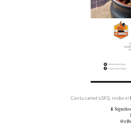
Con tu carnet USFQ, recibe el
📱Síguelos
@elba