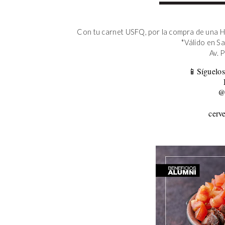
Con tu carnet USFQ, por la compra de una H
*Válido en S
Av. 
📱Síguelos
@
cerv