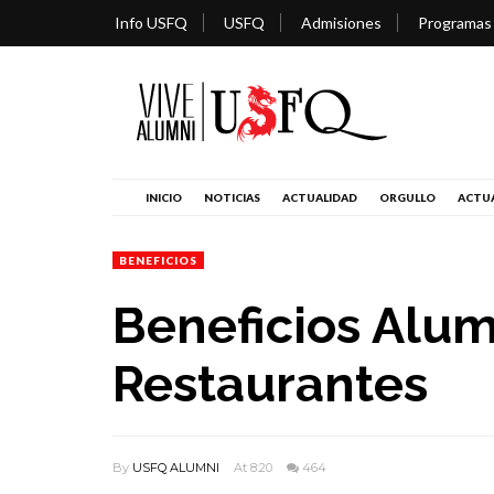
Info USFQ
USFQ
Admisiones
Programas
INICIO
NOTICIAS
ACTUALIDAD
ORGULLO
ACTUA
BENEFICIOS
Beneficios Alum
Restaurantes
By
USFQ ALUMNI
At 8:20
464