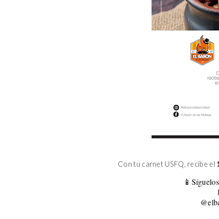
Con tu carnet USFQ, recibe el
📱Síguelos
@elba