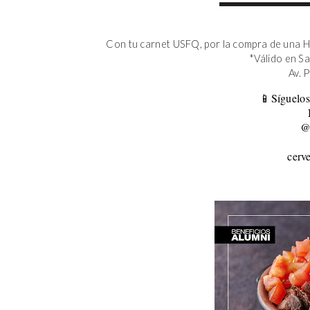
Con tu carnet USFQ, por la compra de una H
*Válido en S
Av. 
📱Síguelos
@
cerv