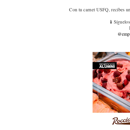
Con tu carnet USFQ, recibes u
📱Síguelos
@empa