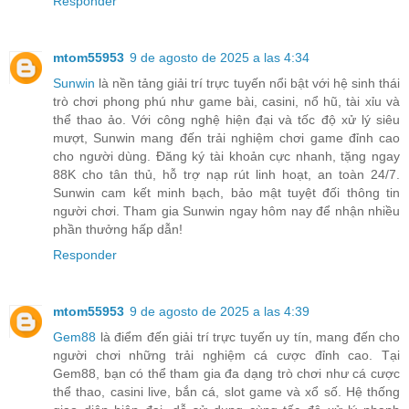
Responder
mtom55953
9 de agosto de 2025 a las 4:34
Sunwin
là nền tảng giải trí trực tuyến nổi bật với hệ sinh thái
trò chơi phong phú như game bài, casini, nổ hũ, tài xỉu và
thể thao ảo. Với công nghệ hiện đại và tốc độ xử lý siêu
mượt, Sunwin mang đến trải nghiệm chơi game đỉnh cao
cho người dùng. Đăng ký tài khoản cực nhanh, tặng ngay
88K cho tân thủ, hỗ trợ nạp rút linh hoạt, an toàn 24/7.
Sunwin cam kết minh bạch, bảo mật tuyệt đối thông tin
người chơi. Tham gia Sunwin ngay hôm nay để nhận nhiều
phần thưởng hấp dẫn!
Responder
mtom55953
9 de agosto de 2025 a las 4:39
Gem88
là điểm đến giải trí trực tuyến uy tín, mang đến cho
người chơi những trải nghiệm cá cược đỉnh cao. Tại
Gem88, bạn có thể tham gia đa dạng trò chơi như cá cược
thể thao, casini live, bắn cá, slot game và xổ số. Hệ thống