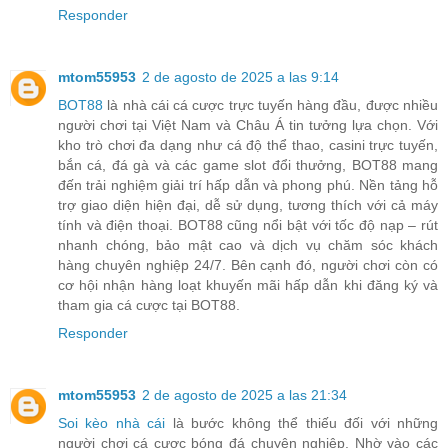
Responder
mtom55953
2 de agosto de 2025 a las 9:14
BOT88
là nhà cái cá cược trực tuyến hàng đầu, được nhiều
người chơi tại Việt Nam và Châu Á tin tưởng lựa chọn. Với
kho trò chơi đa dạng như cá độ thể thao, casini trực tuyến,
bắn cá, đá gà và các game slot đổi thưởng, BOT88 mang
đến trải nghiệm giải trí hấp dẫn và phong phú. Nền tảng hỗ
trợ giao diện hiện đại, dễ sử dụng, tương thích với cả máy
tính và điện thoại. BOT88 cũng nổi bật với tốc độ nạp – rút
nhanh chóng, bảo mật cao và dịch vụ chăm sóc khách
hàng chuyên nghiệp 24/7. Bên cạnh đó, người chơi còn có
cơ hội nhận hàng loạt khuyến mãi hấp dẫn khi đăng ký và
tham gia cá cược tại BOT88.
Responder
mtom55953
2 de agosto de 2025 a las 21:34
Soi kèo nhà cái
là bước không thể thiếu đối với những
người chơi cá cược bóng đá chuyên nghiệp. Nhờ vào các