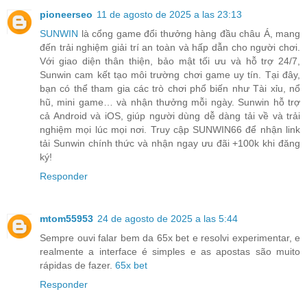
pioneerseo
11 de agosto de 2025 a las 23:13
SUNWIN
là cổng game đổi thưởng hàng đầu châu Á, mang
đến trải nghiệm giải trí an toàn và hấp dẫn cho người chơi.
Với giao diện thân thiện, bảo mật tối ưu và hỗ trợ 24/7,
Sunwin cam kết tạo môi trường chơi game uy tín. Tại đây,
bạn có thể tham gia các trò chơi phổ biến như Tài xỉu, nổ
hũ, mini game… và nhận thưởng mỗi ngày. Sunwin hỗ trợ
cả Android và iOS, giúp người dùng dễ dàng tải về và trải
nghiệm mọi lúc mọi nơi. Truy cập SUNWIN66 để nhận link
tải Sunwin chính thức và nhận ngay ưu đãi +100k khi đăng
ký!
Responder
mtom55953
24 de agosto de 2025 a las 5:44
Sempre ouvi falar bem da 65x bet e resolvi experimentar, e
realmente a interface é simples e as apostas são muito
rápidas de fazer.
65x bet
Responder