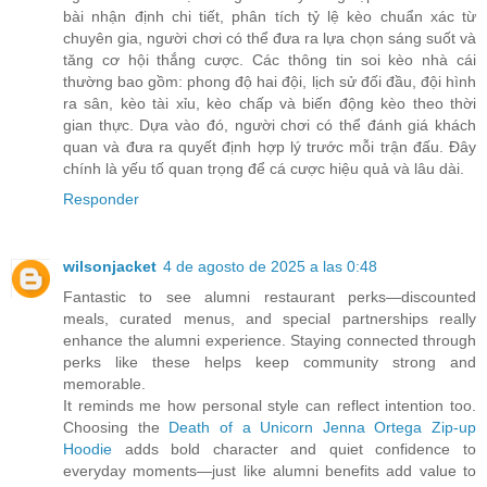
bài nhận định chi tiết, phân tích tỷ lệ kèo chuẩn xác từ
chuyên gia, người chơi có thể đưa ra lựa chọn sáng suốt và
tăng cơ hội thắng cược. Các thông tin soi kèo nhà cái
thường bao gồm: phong độ hai đội, lịch sử đối đầu, đội hình
ra sân, kèo tài xỉu, kèo chấp và biến động kèo theo thời
gian thực. Dựa vào đó, người chơi có thể đánh giá khách
quan và đưa ra quyết định hợp lý trước mỗi trận đấu. Đây
chính là yếu tố quan trọng để cá cược hiệu quả và lâu dài.
Responder
wilsonjacket
4 de agosto de 2025 a las 0:48
Fantastic to see alumni restaurant perks—discounted
meals, curated menus, and special partnerships really
enhance the alumni experience. Staying connected through
perks like these helps keep community strong and
memorable.
It reminds me how personal style can reflect intention too.
Choosing the
Death of a Unicorn Jenna Ortega Zip‑up
Hoodie
adds bold character and quiet confidence to
everyday moments—just like alumni benefits add value to