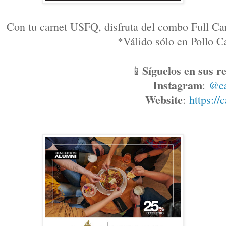
Con tu carnet USFQ, disfruta del combo Full Ca
*Válido sólo en Pollo
Síguelos en sus re
📱
Instagram
: 
@c
Website
: 
https://