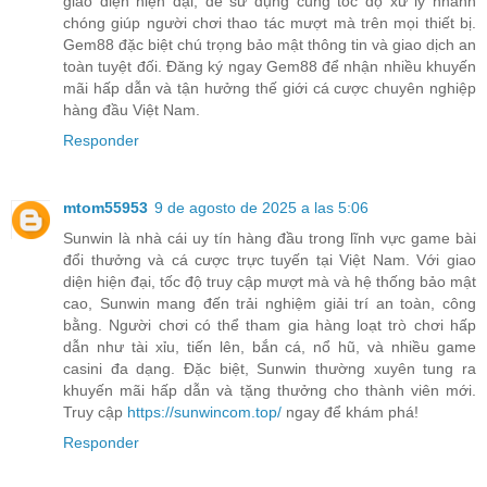
giao diện hiện đại, dễ sử dụng cùng tốc độ xử lý nhanh
chóng giúp người chơi thao tác mượt mà trên mọi thiết bị.
Gem88 đặc biệt chú trọng bảo mật thông tin và giao dịch an
toàn tuyệt đối. Đăng ký ngay Gem88 để nhận nhiều khuyến
mãi hấp dẫn và tận hưởng thế giới cá cược chuyên nghiệp
hàng đầu Việt Nam.
Responder
mtom55953
9 de agosto de 2025 a las 5:06
Sunwin là nhà cái uy tín hàng đầu trong lĩnh vực game bài
đổi thưởng và cá cược trực tuyến tại Việt Nam. Với giao
diện hiện đại, tốc độ truy cập mượt mà và hệ thống bảo mật
cao, Sunwin mang đến trải nghiệm giải trí an toàn, công
bằng. Người chơi có thể tham gia hàng loạt trò chơi hấp
dẫn như tài xỉu, tiến lên, bắn cá, nổ hũ, và nhiều game
casini đa dạng. Đặc biệt, Sunwin thường xuyên tung ra
khuyến mãi hấp dẫn và tặng thưởng cho thành viên mới.
Truy cập
https://sunwincom.top/
ngay để khám phá!
Responder