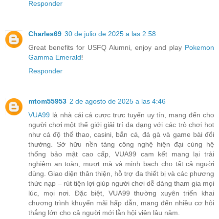
Responder
Charles69
30 de julio de 2025 a las 2:58
Great benefits for USFQ Alumni, enjoy and play
Pokemon
Gamma Emerald
!
Responder
mtom55953
2 de agosto de 2025 a las 4:46
VUA99
là nhà cái cá cược trực tuyến uy tín, mang đến cho
người chơi một thế giới giải trí đa dạng với các trò chơi hot
như cá độ thể thao, casini, bắn cá, đá gà và game bài đổi
thưởng. Sở hữu nền tảng công nghệ hiện đại cùng hệ
thống bảo mật cao cấp, VUA99 cam kết mang lại trải
nghiệm an toàn, mượt mà và minh bạch cho tất cả người
dùng. Giao diện thân thiện, hỗ trợ đa thiết bị và các phương
thức nạp – rút tiện lợi giúp người chơi dễ dàng tham gia mọi
lúc, mọi nơi. Đặc biệt, VUA99 thường xuyên triển khai
chương trình khuyến mãi hấp dẫn, mang đến nhiều cơ hội
thắng lớn cho cả người mới lẫn hội viên lâu năm.