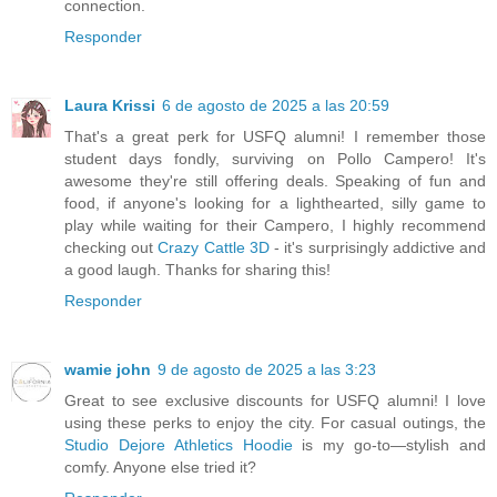
connection.
Responder
Laura Krissi
6 de agosto de 2025 a las 20:59
That's a great perk for USFQ alumni! I remember those
student days fondly, surviving on Pollo Campero! It's
awesome they're still offering deals. Speaking of fun and
food, if anyone's looking for a lighthearted, silly game to
play while waiting for their Campero, I highly recommend
checking out
Crazy Cattle 3D
- it's surprisingly addictive and
a good laugh. Thanks for sharing this!
Responder
wamie john
9 de agosto de 2025 a las 3:23
Great to see exclusive discounts for USFQ alumni! I love
using these perks to enjoy the city. For casual outings, the
Studio Dejore Athletics Hoodie
is my go-to—stylish and
comfy. Anyone else tried it?