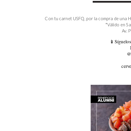
Con tu carnet USFQ, por la compra de una H
*Válido en S
Av. 
📱Síguelos
@
cerv