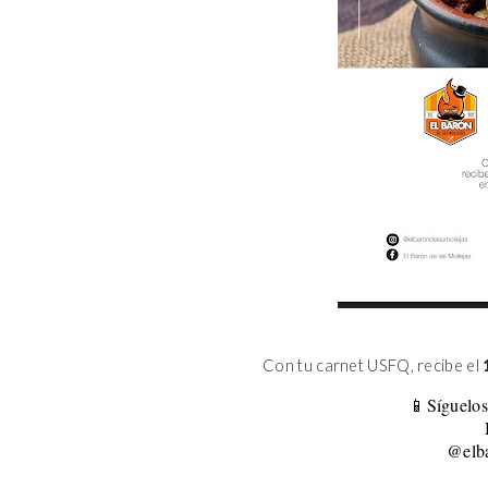
Con tu carnet USFQ, recibe el
📱Síguelos
@elba