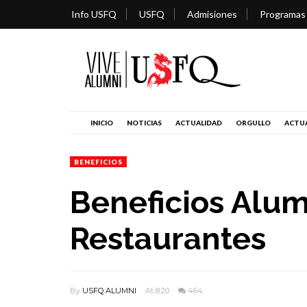
Info USFQ
USFQ
Admisiones
Programas
INICIO
NOTICIAS
ACTUALIDAD
ORGULLO
ACTUA
BENEFICIOS
Beneficios Alum
Restaurantes
By
USFQ ALUMNI
At 8:20
464