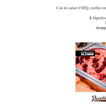
Con tu carnet USFQ, recibes u
📱Síguelos
@empa