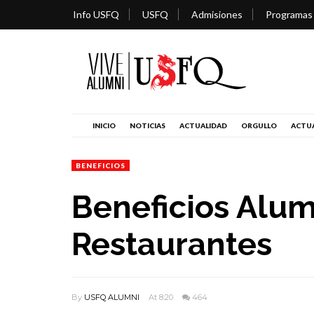
Info USFQ
USFQ
Admisiones
Programas
INICIO
NOTICIAS
ACTUALIDAD
ORGULLO
ACTUA
BENEFICIOS
Beneficios Alum
Restaurantes
By
USFQ ALUMNI
At 8:20
464