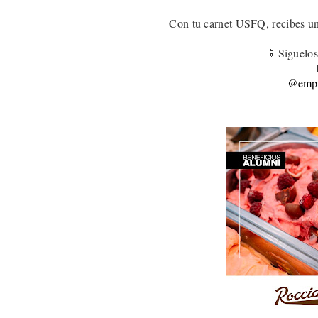
Con tu carnet USFQ, recibes u
📱Síguelos
@empa