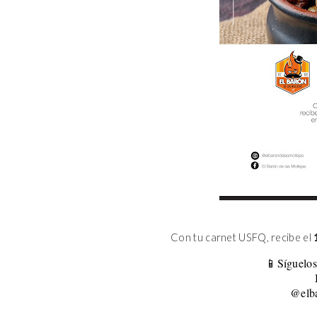
Con tu carnet USFQ, recibe el
📱Síguelos
@elba