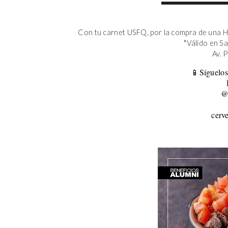
Con tu carnet USFQ, por la compra de una H
*Válido en S
Av. 
📱Síguelos
@
cerv