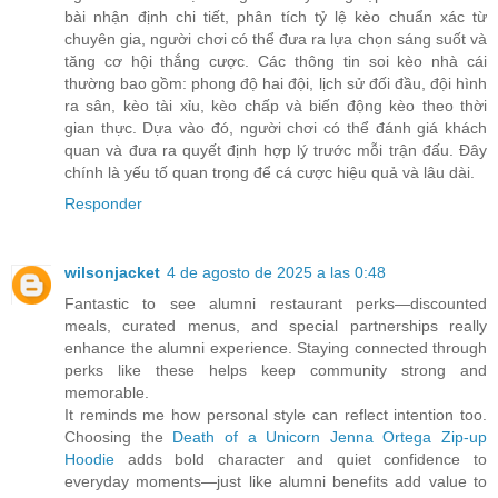
bài nhận định chi tiết, phân tích tỷ lệ kèo chuẩn xác từ
chuyên gia, người chơi có thể đưa ra lựa chọn sáng suốt và
tăng cơ hội thắng cược. Các thông tin soi kèo nhà cái
thường bao gồm: phong độ hai đội, lịch sử đối đầu, đội hình
ra sân, kèo tài xỉu, kèo chấp và biến động kèo theo thời
gian thực. Dựa vào đó, người chơi có thể đánh giá khách
quan và đưa ra quyết định hợp lý trước mỗi trận đấu. Đây
chính là yếu tố quan trọng để cá cược hiệu quả và lâu dài.
Responder
wilsonjacket
4 de agosto de 2025 a las 0:48
Fantastic to see alumni restaurant perks—discounted
meals, curated menus, and special partnerships really
enhance the alumni experience. Staying connected through
perks like these helps keep community strong and
memorable.
It reminds me how personal style can reflect intention too.
Choosing the
Death of a Unicorn Jenna Ortega Zip‑up
Hoodie
adds bold character and quiet confidence to
everyday moments—just like alumni benefits add value to