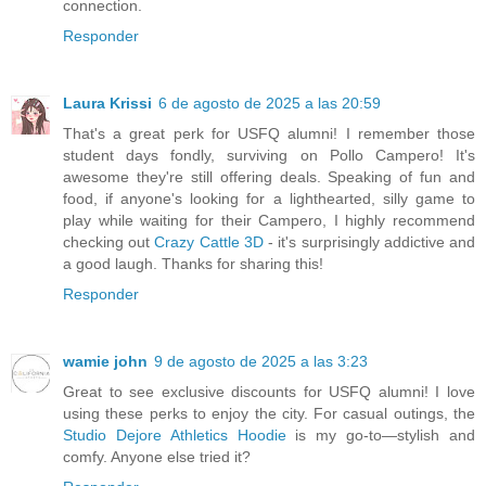
connection.
Responder
Laura Krissi
6 de agosto de 2025 a las 20:59
That's a great perk for USFQ alumni! I remember those
student days fondly, surviving on Pollo Campero! It's
awesome they're still offering deals. Speaking of fun and
food, if anyone's looking for a lighthearted, silly game to
play while waiting for their Campero, I highly recommend
checking out
Crazy Cattle 3D
- it's surprisingly addictive and
a good laugh. Thanks for sharing this!
Responder
wamie john
9 de agosto de 2025 a las 3:23
Great to see exclusive discounts for USFQ alumni! I love
using these perks to enjoy the city. For casual outings, the
Studio Dejore Athletics Hoodie
is my go-to—stylish and
comfy. Anyone else tried it?