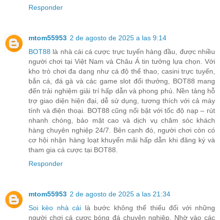
Responder
mtom55953
2 de agosto de 2025 a las 9:14
BOT88
là nhà cái cá cược trực tuyến hàng đầu, được nhiều
người chơi tại Việt Nam và Châu Á tin tưởng lựa chọn. Với
kho trò chơi đa dạng như cá độ thể thao, casini trực tuyến,
bắn cá, đá gà và các game slot đổi thưởng, BOT88 mang
đến trải nghiệm giải trí hấp dẫn và phong phú. Nền tảng hỗ
trợ giao diện hiện đại, dễ sử dụng, tương thích với cả máy
tính và điện thoại. BOT88 cũng nổi bật với tốc độ nạp – rút
nhanh chóng, bảo mật cao và dịch vụ chăm sóc khách
hàng chuyên nghiệp 24/7. Bên cạnh đó, người chơi còn có
cơ hội nhận hàng loạt khuyến mãi hấp dẫn khi đăng ký và
tham gia cá cược tại BOT88.
Responder
mtom55953
2 de agosto de 2025 a las 21:34
Soi kèo nhà cái
là bước không thể thiếu đối với những
người chơi cá cược bóng đá chuyên nghiệp. Nhờ vào các