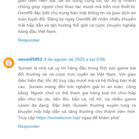
giao diện hiện đại, dễ sử dụng cùng tốc độ xử lý nhanh
chóng giúp người chơi thao tác mượt mà trên mọi thiết bị.
Gem88 đặc biệt chú trọng bảo mật thông tin và giao dịch an
toàn tuyệt đối. Đăng ký ngay Gem88 để nhận nhiều khuyến
mãi hấp dẫn và tận hưởng thế giới cá cược chuyên nghiệp
hàng đầu Việt Nam.
Responder
mtom55953
9 de agosto de 2025 a las 5:06
Sunwin là nhà cái uy tín hàng đầu trong lĩnh vực game bài
đổi thưởng và cá cược trực tuyến tại Việt Nam. Với giao
diện hiện đại, tốc độ truy cập mượt mà và hệ thống bảo mật
cao, Sunwin mang đến trải nghiệm giải trí an toàn, công
bằng. Người chơi có thể tham gia hàng loạt trò chơi hấp
dẫn như tài xỉu, tiến lên, bắn cá, nổ hũ, và nhiều game
casini đa dạng. Đặc biệt, Sunwin thường xuyên tung ra
khuyến mãi hấp dẫn và tặng thưởng cho thành viên mới.
Truy cập
https://sunwincom.top/
ngay để khám phá!
Responder