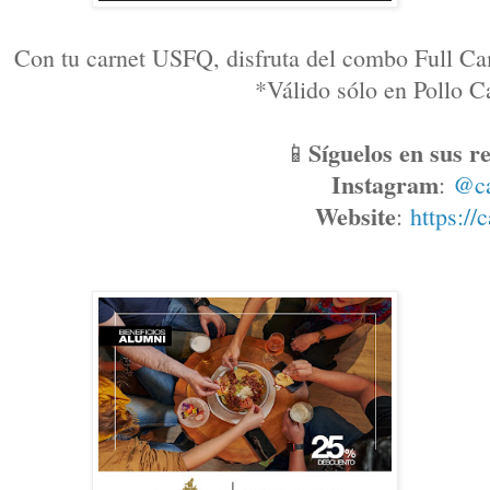
Con tu carnet USFQ, disfruta del combo Full Ca
*Válido sólo en Pollo
Síguelos en sus re
📱
Instagram
: 
@c
Website
: 
https://