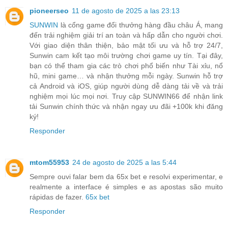
pioneerseo
11 de agosto de 2025 a las 23:13
SUNWIN
là cổng game đổi thưởng hàng đầu châu Á, mang
đến trải nghiệm giải trí an toàn và hấp dẫn cho người chơi.
Với giao diện thân thiện, bảo mật tối ưu và hỗ trợ 24/7,
Sunwin cam kết tạo môi trường chơi game uy tín. Tại đây,
bạn có thể tham gia các trò chơi phổ biến như Tài xỉu, nổ
hũ, mini game… và nhận thưởng mỗi ngày. Sunwin hỗ trợ
cả Android và iOS, giúp người dùng dễ dàng tải về và trải
nghiệm mọi lúc mọi nơi. Truy cập SUNWIN66 để nhận link
tải Sunwin chính thức và nhận ngay ưu đãi +100k khi đăng
ký!
Responder
mtom55953
24 de agosto de 2025 a las 5:44
Sempre ouvi falar bem da 65x bet e resolvi experimentar, e
realmente a interface é simples e as apostas são muito
rápidas de fazer.
65x bet
Responder