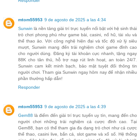
Responder
mtom55953
9 de agosto de 2025 a las 4:34
Sunwin
là nền tảng giải trí trực tuyến nổi bật với hệ sinh thái
trò chơi phong phú như game bài, casini, nổ hũ, tài xỉu và
thể thao ảo. Với công nghệ hiện đại và tốc độ xử lý siêu
mượt, Sunwin mang đến trải nghiệm chơi game đỉnh cao
cho người dùng. Đăng ký tài khoản cực nhanh, tặng ngay
88K cho tân thủ, hỗ trợ nạp rút linh hoạt, an toàn 24/7.
Sunwin cam kết minh bạch, bảo mật tuyệt đối thông tin
người chơi. Tham gia Sunwin ngay hôm nay để nhận nhiều
phần thưởng hấp dẫn!
Responder
mtom55953
9 de agosto de 2025 a las 4:39
Gem88
là điểm đến giải trí trực tuyến uy tín, mang đến cho
người chơi những trải nghiệm cá cược đỉnh cao. Tại
Gem88, bạn có thể tham gia đa dạng trò chơi như cá cược
thể thao, casini live, bắn cá, slot game và xổ số. Hệ thống