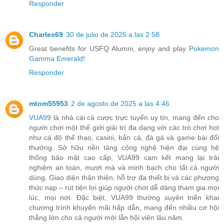
Responder
Charles69
30 de julio de 2025 a las 2:58
Great benefits for USFQ Alumni, enjoy and play
Pokemon
Gamma Emerald
!
Responder
mtom55953
2 de agosto de 2025 a las 4:46
VUA99
là nhà cái cá cược trực tuyến uy tín, mang đến cho
người chơi một thế giới giải trí đa dạng với các trò chơi hot
như cá độ thể thao, casini, bắn cá, đá gà và game bài đổi
thưởng. Sở hữu nền tảng công nghệ hiện đại cùng hệ
thống bảo mật cao cấp, VUA99 cam kết mang lại trải
nghiệm an toàn, mượt mà và minh bạch cho tất cả người
dùng. Giao diện thân thiện, hỗ trợ đa thiết bị và các phương
thức nạp – rút tiện lợi giúp người chơi dễ dàng tham gia mọi
lúc, mọi nơi. Đặc biệt, VUA99 thường xuyên triển khai
chương trình khuyến mãi hấp dẫn, mang đến nhiều cơ hội
thắng lớn cho cả người mới lẫn hội viên lâu năm.