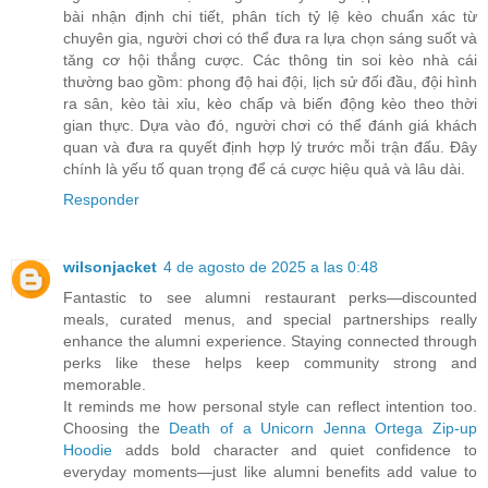
bài nhận định chi tiết, phân tích tỷ lệ kèo chuẩn xác từ
chuyên gia, người chơi có thể đưa ra lựa chọn sáng suốt và
tăng cơ hội thắng cược. Các thông tin soi kèo nhà cái
thường bao gồm: phong độ hai đội, lịch sử đối đầu, đội hình
ra sân, kèo tài xỉu, kèo chấp và biến động kèo theo thời
gian thực. Dựa vào đó, người chơi có thể đánh giá khách
quan và đưa ra quyết định hợp lý trước mỗi trận đấu. Đây
chính là yếu tố quan trọng để cá cược hiệu quả và lâu dài.
Responder
wilsonjacket
4 de agosto de 2025 a las 0:48
Fantastic to see alumni restaurant perks—discounted
meals, curated menus, and special partnerships really
enhance the alumni experience. Staying connected through
perks like these helps keep community strong and
memorable.
It reminds me how personal style can reflect intention too.
Choosing the
Death of a Unicorn Jenna Ortega Zip‑up
Hoodie
adds bold character and quiet confidence to
everyday moments—just like alumni benefits add value to