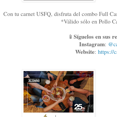
Con tu carnet USFQ, disfruta del combo Full Ca
*Válido sólo en Pollo
Síguelos en sus re
📱
Instagram
: 
@c
Website
: 
https://