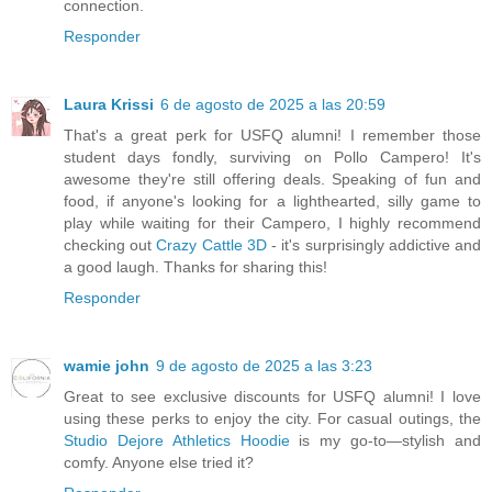
connection.
Responder
Laura Krissi
6 de agosto de 2025 a las 20:59
That's a great perk for USFQ alumni! I remember those
student days fondly, surviving on Pollo Campero! It's
awesome they're still offering deals. Speaking of fun and
food, if anyone's looking for a lighthearted, silly game to
play while waiting for their Campero, I highly recommend
checking out
Crazy Cattle 3D
- it's surprisingly addictive and
a good laugh. Thanks for sharing this!
Responder
wamie john
9 de agosto de 2025 a las 3:23
Great to see exclusive discounts for USFQ alumni! I love
using these perks to enjoy the city. For casual outings, the
Studio Dejore Athletics Hoodie
is my go-to—stylish and
comfy. Anyone else tried it?