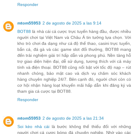
Responder
mtom55953
2 de agosto de 2025 a las 9:14
BOT88
là nhà cái cá cược trực tuyến hàng đầu, được nhiều
người chơi tại Việt Nam và Châu Á tin tưởng lựa chọn. Với
kho trò chơi đa dạng như cá độ thể thao, casini trực tuyến,
bắn cá, đá gà và các game slot đổi thưởng, BOT88 mang
đến trải nghiệm giải trí hấp dẫn và phong phú. Nền tảng hỗ
trợ giao diện hiện đại, dễ sử dụng, tương thích với cả máy
tính và điện thoại. BOT88 cũng nổi bật với tốc độ nạp – rút
nhanh chóng, bảo mật cao và dịch vụ chăm sóc khách
hàng chuyên nghiệp 24/7. Bên cạnh đó, người chơi còn có
cơ hội nhận hàng loạt khuyến mãi hấp dẫn khi đăng ký và
tham gia cá cược tại BOT88.
Responder
mtom55953
2 de agosto de 2025 a las 21:34
Soi kèo nhà cái
là bước không thể thiếu đối với những
người chơi cá cược bóng đá chuyên nghiệp. Nhờ vào các