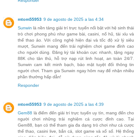
Responder
mtom55953
9 de agosto de 2025 a las 4:34
Sunwin
là nền tảng giải trí trực tuyến nổi bật với hệ sinh thái
trò chơi phong phú như game bài, casini, nổ hũ, tài xỉu và
thể thao ảo. Với công nghệ hiện đại và tốc độ xử lý siêu
mượt, Sunwin mang đến trải nghiệm chơi game đỉnh cao
cho người dùng. Đăng ký tài khoản cực nhanh, tặng ngay
88K cho tân thủ, hỗ trợ nạp rút linh hoạt, an toàn 24/7.
Sunwin cam kết minh bạch, bảo mật tuyệt đối thông tin
người chơi. Tham gia Sunwin ngay hôm nay để nhận nhiều
phần thưởng hấp dẫn!
Responder
mtom55953
9 de agosto de 2025 a las 4:39
Gem88
là điểm đến giải trí trực tuyến uy tín, mang đến cho
người chơi những trải nghiệm cá cược đỉnh cao. Tại
Gem88, bạn có thể tham gia đa dạng trò chơi như cá cược
thể thao, casini live, bắn cá, slot game và xổ số. Hệ thống