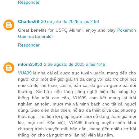
Responder
Charles69
30 de julio de 2025 a las 2:58
Great benefits for USFQ Alumni, enjoy and play
Pokemon
Gamma Emerald
!
Responder
mtom55953
2 de agosto de 2025 a las 4:46
VUA99
là nhà cái cá cược trực tuyến uy tín, mang đến cho
người chơi một thế giới giải trí đa dạng với các trò chơi hot
như cá độ thể thao, casini, bắn cá, đá gà và game bài đổi
thưởng. Sở hữu nền tảng công nghệ hiện đại cùng hệ
thống bảo mật cao cấp, VUA99 cam kết mang lại trải
nghiệm an toàn, mượt mà và minh bạch cho tất cả người
dùng. Giao diện thân thiện, hỗ trợ đa thiết bị và các phương
thức nạp – rút tiện lợi giúp người chơi dễ dàng tham gia mọi
lúc, mọi nơi. Đặc biệt, VUA99 thường xuyên triển khai
chương trình khuyến mãi hấp dẫn, mang đến nhiều cơ hội
thắng lớn cho cả người mới lẫn hội viên lâu năm.