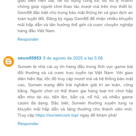
giao diện hiện đại, dễ sử dụng cùng tốc độ xử lý nhanh
chóng giúp người chơi thao tác mượt mà trên mọi thiết bị.
Gem88 đặc biệt chú trọng bảo mật thông tin và giao dịch an
toàn tuyệt đối. Đăng ký ngay Gem88 để nhận nhiều khuyến
mãi hấp dẫn và tận hưởng thế giới cá cược chuyên nghiệp
hàng đầu Việt Nam.
Responder
mtom55953
9 de agosto de 2025 a las 5:06
Sunwin là nhà cái uy tín hàng đầu trong lĩnh vực game bài
đổi thưởng và cá cược trực tuyến tại Việt Nam. Với giao
diện hiện đại, tốc độ truy cập mượt mà và hệ thống bảo mật
cao, Sunwin mang đến trải nghiệm giải trí an toàn, công
bằng. Người chơi có thể tham gia hàng loạt trò chơi hấp
dẫn như tài xỉu, tiến lên, bắn cá, nổ hũ, và nhiều game
casini đa dạng. Đặc biệt, Sunwin thường xuyên tung ra
khuyến mãi hấp dẫn và tặng thưởng cho thành viên mới.
Truy cập
https://sunwincom.top/
ngay để khám phá!
Responder