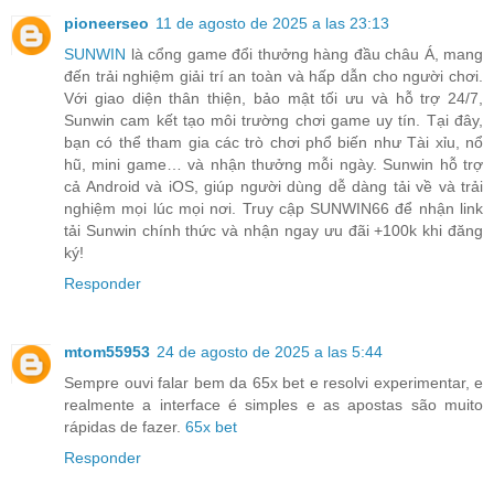
pioneerseo
11 de agosto de 2025 a las 23:13
SUNWIN
là cổng game đổi thưởng hàng đầu châu Á, mang
đến trải nghiệm giải trí an toàn và hấp dẫn cho người chơi.
Với giao diện thân thiện, bảo mật tối ưu và hỗ trợ 24/7,
Sunwin cam kết tạo môi trường chơi game uy tín. Tại đây,
bạn có thể tham gia các trò chơi phổ biến như Tài xỉu, nổ
hũ, mini game… và nhận thưởng mỗi ngày. Sunwin hỗ trợ
cả Android và iOS, giúp người dùng dễ dàng tải về và trải
nghiệm mọi lúc mọi nơi. Truy cập SUNWIN66 để nhận link
tải Sunwin chính thức và nhận ngay ưu đãi +100k khi đăng
ký!
Responder
mtom55953
24 de agosto de 2025 a las 5:44
Sempre ouvi falar bem da 65x bet e resolvi experimentar, e
realmente a interface é simples e as apostas são muito
rápidas de fazer.
65x bet
Responder