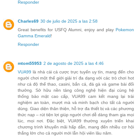
Responder
Charles69
30 de julio de 2025 a las 2:58
Great benefits for USFQ Alumni, enjoy and play
Pokemon
Gamma Emerald
!
Responder
mtom55953
2 de agosto de 2025 a las 4:46
VUA99
là nhà cái cá cược trực tuyến uy tín, mang đến cho
người chơi một thế giới giải trí đa dạng với các trò chơi hot
như cá độ thể thao, casini, bắn cá, đá gà và game bài đổi
thưởng. Sở hữu nền tảng công nghệ hiện đại cùng hệ
thống bảo mật cao cấp, VUA99 cam kết mang lại trải
nghiệm an toàn, mượt mà và minh bạch cho tất cả người
dùng. Giao diện thân thiện, hỗ trợ đa thiết bị và các phương
thức nạp – rút tiện lợi giúp người chơi dễ dàng tham gia mọi
lúc, mọi nơi. Đặc biệt, VUA99 thường xuyên triển khai
chương trình khuyến mãi hấp dẫn, mang đến nhiều cơ hội
thắng lớn cho cả người mới lẫn hội viên lâu năm.