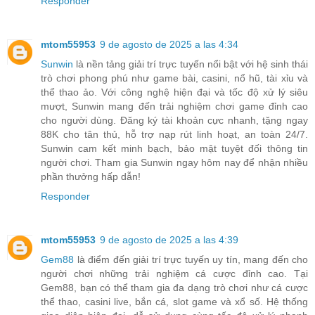
Responder
mtom55953
9 de agosto de 2025 a las 4:34
Sunwin
là nền tảng giải trí trực tuyến nổi bật với hệ sinh thái
trò chơi phong phú như game bài, casini, nổ hũ, tài xỉu và
thể thao ảo. Với công nghệ hiện đại và tốc độ xử lý siêu
mượt, Sunwin mang đến trải nghiệm chơi game đỉnh cao
cho người dùng. Đăng ký tài khoản cực nhanh, tặng ngay
88K cho tân thủ, hỗ trợ nạp rút linh hoạt, an toàn 24/7.
Sunwin cam kết minh bạch, bảo mật tuyệt đối thông tin
người chơi. Tham gia Sunwin ngay hôm nay để nhận nhiều
phần thưởng hấp dẫn!
Responder
mtom55953
9 de agosto de 2025 a las 4:39
Gem88
là điểm đến giải trí trực tuyến uy tín, mang đến cho
người chơi những trải nghiệm cá cược đỉnh cao. Tại
Gem88, bạn có thể tham gia đa dạng trò chơi như cá cược
thể thao, casini live, bắn cá, slot game và xổ số. Hệ thống