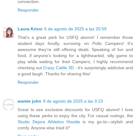
connection.
Responder
Laura Krissi
6 de agosto de 2025 a las 20:59
That's a great perk for USFQ alumni! I remember those
student days fondly, surviving on Pollo Campero! It's
awesome they're still offering deals. Speaking of fun and
food, if anyone's looking for a lighthearted, silly game to
play while waiting for their Campero, I highly recommend
checking out
Crazy Cattle 3D
- it's surprisingly addictive and
a good laugh. Thanks for sharing this!
Responder
wamie john
9 de agosto de 2025 a las 3:23
Great to see exclusive discounts for USFQ alumni! I love
using these perks to enjoy the city. For casual outings, the
Studio Dejore Athletics Hoodie
is my go-to—stylish and
comfy. Anyone else tried it?