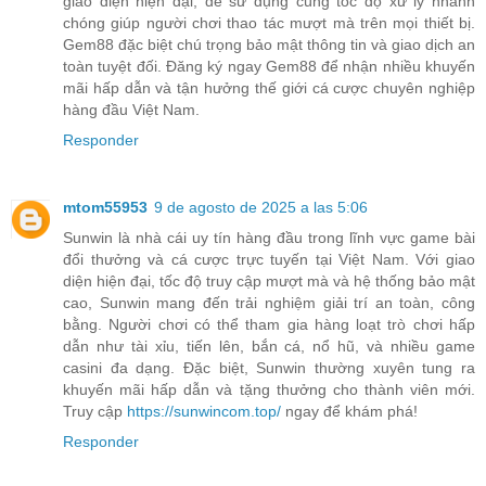
giao diện hiện đại, dễ sử dụng cùng tốc độ xử lý nhanh
chóng giúp người chơi thao tác mượt mà trên mọi thiết bị.
Gem88 đặc biệt chú trọng bảo mật thông tin và giao dịch an
toàn tuyệt đối. Đăng ký ngay Gem88 để nhận nhiều khuyến
mãi hấp dẫn và tận hưởng thế giới cá cược chuyên nghiệp
hàng đầu Việt Nam.
Responder
mtom55953
9 de agosto de 2025 a las 5:06
Sunwin là nhà cái uy tín hàng đầu trong lĩnh vực game bài
đổi thưởng và cá cược trực tuyến tại Việt Nam. Với giao
diện hiện đại, tốc độ truy cập mượt mà và hệ thống bảo mật
cao, Sunwin mang đến trải nghiệm giải trí an toàn, công
bằng. Người chơi có thể tham gia hàng loạt trò chơi hấp
dẫn như tài xỉu, tiến lên, bắn cá, nổ hũ, và nhiều game
casini đa dạng. Đặc biệt, Sunwin thường xuyên tung ra
khuyến mãi hấp dẫn và tặng thưởng cho thành viên mới.
Truy cập
https://sunwincom.top/
ngay để khám phá!
Responder