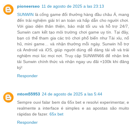
pioneerseo
11 de agosto de 2025 a las 23:13
SUNWIN
là cổng game đổi thưởng hàng đầu châu Á, mang
đến trải nghiệm giải trí an toàn và hấp dẫn cho người chơi.
Với giao diện thân thiện, bảo mật tối ưu và hỗ trợ 24/7,
Sunwin cam kết tạo môi trường chơi game uy tín. Tại đây,
bạn có thể tham gia các trò chơi phổ biến như Tài xỉu, nổ
hũ, mini game… và nhận thưởng mỗi ngày. Sunwin hỗ trợ
cả Android và iOS, giúp người dùng dễ dàng tải về và trải
nghiệm mọi lúc mọi nơi. Truy cập SUNWIN66 để nhận link
tải Sunwin chính thức và nhận ngay ưu đãi +100k khi đăng
ký!
Responder
mtom55953
24 de agosto de 2025 a las 5:44
Sempre ouvi falar bem da 65x bet e resolvi experimentar, e
realmente a interface é simples e as apostas são muito
rápidas de fazer.
65x bet
Responder