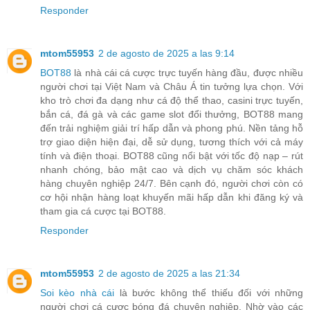
Responder
mtom55953
2 de agosto de 2025 a las 9:14
BOT88
là nhà cái cá cược trực tuyến hàng đầu, được nhiều
người chơi tại Việt Nam và Châu Á tin tưởng lựa chọn. Với
kho trò chơi đa dạng như cá độ thể thao, casini trực tuyến,
bắn cá, đá gà và các game slot đổi thưởng, BOT88 mang
đến trải nghiệm giải trí hấp dẫn và phong phú. Nền tảng hỗ
trợ giao diện hiện đại, dễ sử dụng, tương thích với cả máy
tính và điện thoại. BOT88 cũng nổi bật với tốc độ nạp – rút
nhanh chóng, bảo mật cao và dịch vụ chăm sóc khách
hàng chuyên nghiệp 24/7. Bên cạnh đó, người chơi còn có
cơ hội nhận hàng loạt khuyến mãi hấp dẫn khi đăng ký và
tham gia cá cược tại BOT88.
Responder
mtom55953
2 de agosto de 2025 a las 21:34
Soi kèo nhà cái
là bước không thể thiếu đối với những
người chơi cá cược bóng đá chuyên nghiệp. Nhờ vào các