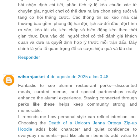
bài nhận định chi tiết, phân tích tỷ lệ kèo chuẩn xác từ
chuyên gia, người chơi có thể đưa ra lựa chọn sáng suốt và
tăng cơ hội thắng cược. Các thông tin soi kèo nhà cái
thường bao gồm: phong độ hai đội, lịch sử đối đầu, đội hình
ra sân, kèo tài xỉu, kèo chấp và biến động kèo theo thời
gian thực. Dựa vào đó, người chơi có thể đánh giá khách
quan và đưa ra quyết định hợp lý trước mỗi trận đấu. Đây
chính là yếu tố quan trọng để cá cược hiệu quả và lâu dài.
Responder
wilsonjacket
4 de agosto de 2025 a las 0:48
Fantastic to see alumni restaurant perks—discounted
meals, curated menus, and special partnerships really
enhance the alumni experience. Staying connected through
perks like these helps keep community strong and
memorable.
It reminds me how personal style can reflect intention too.
Choosing the
Death of a Unicorn Jenna Ortega Zip‑up
Hoodie
adds bold character and quiet confidence to
everyday moments—just like alumni benefits add value to