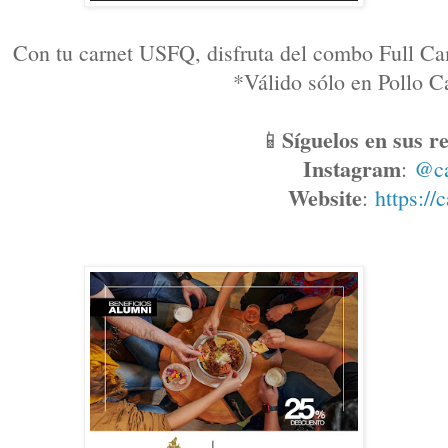
Con tu carnet USFQ, disfruta del combo Full Ca
*Válido sólo en Pollo
Síguelos en sus re
📱
Instagram
: 
@c
Website
: 
https://