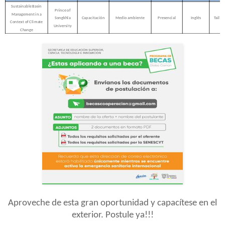
Sustainable Basin
Prince of
Management in a
Songkhla
Capacitación
Medio ambiente
Presencial
Inglés
Tailan
Context of Climate
University
Change
Aproveche de esta gran oportunidad y capacítese en el
exterior. Postule ya!!!