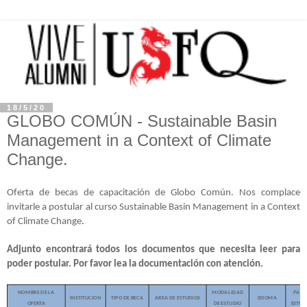
18/5/20
GLOBO COMÚN - Sustainable Basin
Management in a Context of Climate
Change.
Oferta de becas de capacitación de Globo Común. Nos complace
invitarle a postular al curso Sustainable Basin Management in a Context
of Climate Change
.
Adjunto encontrará todos los documentos que necesita leer para
poder postular. Por favor lea la documentación con atención.
NOMBRE DE LA
MODALIDAD
PAIS 

INSTITUCION
TIPO DE BECA
AREA DE ESTUDIOS
IDIOMA
OFERTA
DE ESTUDIO
ESTUD