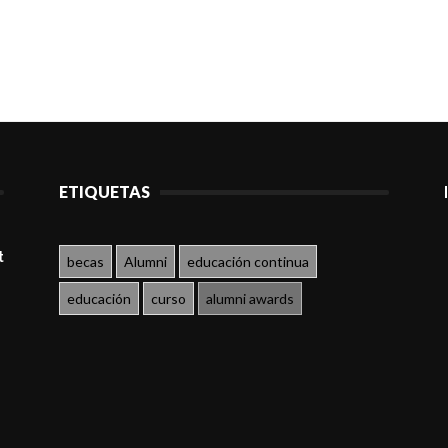
ETIQUETAS
t
becas
Alumni
educación continua
educación
curso
alumni awards