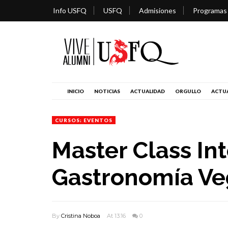
Info USFQ
USFQ
Admisiones
Programas
INICIO
NOTICIAS
ACTUALIDAD
ORGULLO
ACTUA
CURSOS; EVENTOS
Master Class In
Gastronomía V
By
Cristina Noboa
At 13:16
0