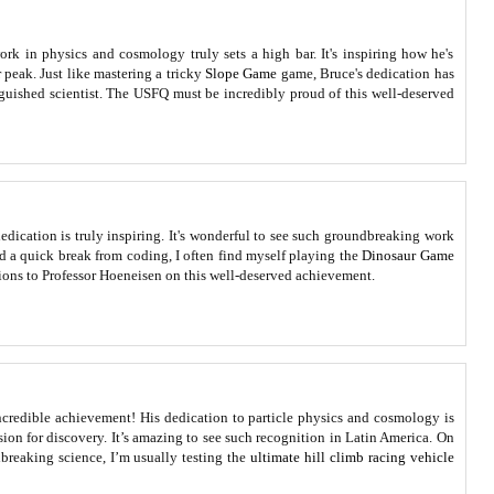
rk in physics and cosmology truly sets a high bar. It's inspiring how he's
r peak. Just like mastering a tricky
Slope Game
game, Bruce's dedication has
nguished scientist. The USFQ must be incredibly proud of this well-deserved
dication is truly inspiring. It's wonderful to see such groundbreaking work
 a quick break from coding, I often find myself playing the
Dinosaur Game
tions to Professor Hoeneisen on this well-deserved achievement.
credible achievement! His dedication to particle physics and cosmology is
sion for discovery. It’s amazing to see such recognition in Latin America. On
breaking science, I’m usually testing the
ultimate hill climb racing vehicle