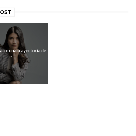
POST
ato: una trayectoria de
e...