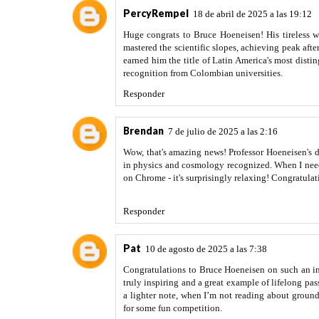
PercyRempel
18 de abril de 2025 a las 19:12
Huge congrats to Bruce Hoeneisen! His tireless wo
mastered the scientific slopes, achieving peak afte
earned him the title of Latin America's most disti
recognition from Colombian universities.
Responder
Brendan
7 de julio de 2025 a las 2:16
Wow, that's amazing news! Professor Hoeneisen's de
in physics and cosmology recognized. When I need
on Chrome - it's surprisingly relaxing! Congratula
Responder
Pat
10 de agosto de 2025 a las 7:38
Congratulations to Bruce Hoeneisen on such an in
truly inspiring and a great example of lifelong pas
a lighter note, when I’m not reading about ground
for some fun competition.