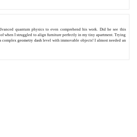
dvanced quantum physics to even comprehend his work. Did he see this
f when I struggled to align furniture perfectly in my tiny apartment. Trying
g a complex
geometry dash
level with immovable objects! I almost needed an