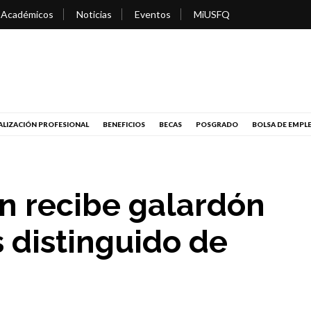
 Académicos
Noticias
Eventos
MiUSFQ
LIZACIÓN PROFESIONAL
BENEFICIOS
BECAS
POSGRADO
BOLSA DE EMPL
n recibe galardón
s distinguido de