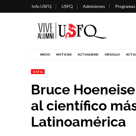
Info USFQ
USFQ
Admisiones
Programas
INICIO
NOTICIAS
ACTUALIDAD
ORGULLO
ACTUA
USFQ
Bruce Hoeneise
al científico má
Latinoamérica