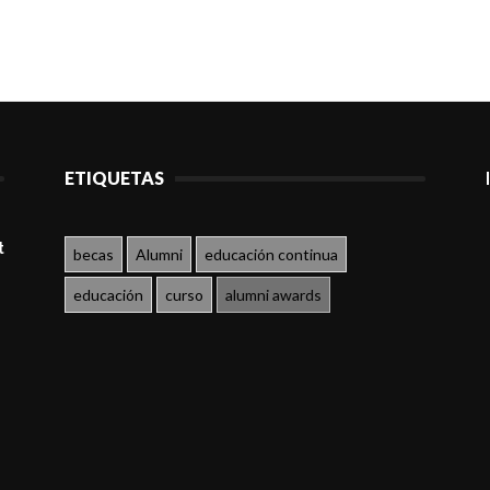
ETIQUETAS
t
becas
Alumni
educación continua
educación
curso
alumni awards