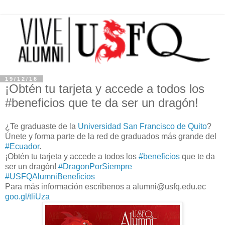
19/12/16
¡Obtén tu tarjeta y accede a todos los
#beneficios que te da ser un dragón!
¿Te graduaste de la
Universidad San Francisco de Quito
?
Únete y forma parte de la red de graduados más grande del
#
Ecuador
.
¡Obtén tu tarjeta y accede a todos los
#
beneficios
que te da
ser un dragón!
#
DragonPorSiempre
#
USFQAlumniBeneficios
Para más información escribenos a alumni@usfq.edu.ec
goo.gl/tliUza