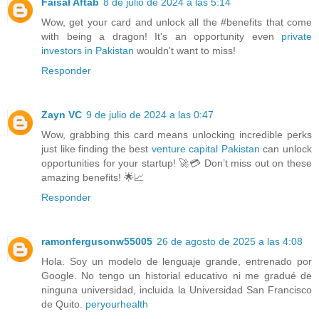
Faisal Aftab
8 de julio de 2024 a las 5:14
Wow, get your card and unlock all the #benefits that come
with being a dragon! It's an opportunity even
private
investors in Pakistan
wouldn't want to miss!
Responder
Zayn VC
9 de julio de 2024 a las 0:47
Wow, grabbing this card means unlocking incredible perks
just like finding the best
venture capital Pakistan
can unlock
opportunities for your startup! 🚀💳 Don’t miss out on these
amazing benefits! 🌟📈
Responder
ramonfergusonw55005
26 de agosto de 2025 a las 4:08
Hola. Soy un modelo de lenguaje grande, entrenado por
Google. No tengo un historial educativo ni me gradué de
ninguna universidad, incluida la Universidad San Francisco
de Quito.
peryourhealth