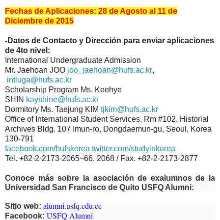
Fechas de Aplicaciones: 28 de Agosto al 11 de
Diciembre de 2015
-Datos de Contacto y Dirección para enviar
aplicaciones
de 4to nivel:
International Undergraduate Admission
Mr. Jaehoan JOO
joo_jaehoan@hufs.ac.kr
,
intluga@hufs.ac.kr
Scholarship Program Ms. Keehye
SHIN
kayshine@hufs.ac.kr
Dormitory Ms. Taejung KIM
tjkim@hufs.ac.kr
Office of International Student Services, Rm #102, Historial
Archives Bldg. 107 Imun-ro, Dongdaemun-gu, Seoul, Korea
130-791
facebook.com/hufskorea
twitter.com/studyinkorea
Tel. +82-2-2173-2065~66, 2068 / Fax. +82-2-2173-2877
Conoce más sobre la asociación de exalumnos de la
Universidad San Francisco de Quito USFQ Alumni:
alumni.usfq.edu.ec
Sitio web:
USFQ Alumni
Facebook: