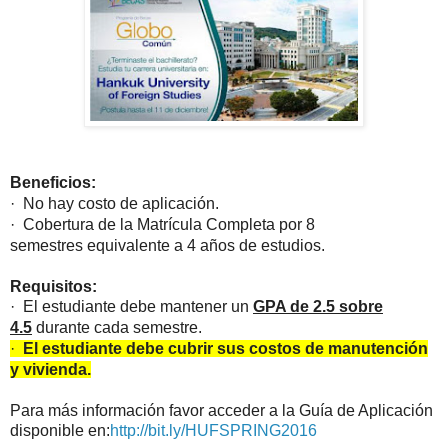
Beneficios:
·
No hay costo de aplicación.
·
Cobertura de la
Matrícula Completa por 8
semestres
equivalente a 4 años de estudios.
Requisitos:
·
El estudiante
debe mantener un
GPA de
2.5
sobre
4.5
durante cada semestre
.
·
El estudiante debe cubrir sus costos de manutención
y vivienda.
Para más información favor acceder a la Guía de Aplicación
disponible en
:
http://bit.ly/HUFSPRING2016