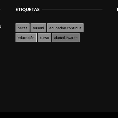
ETIQUETAS
t
becas
Alumni
educación continua
educación
curso
alumni awards