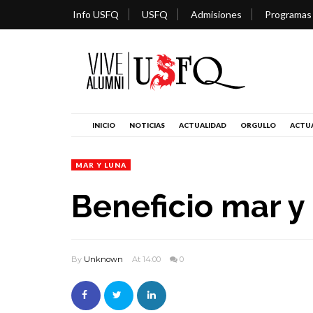
Info USFQ
USFQ
Admisiones
Programas
INICIO
NOTICIAS
ACTUALIDAD
ORGULLO
ACTUA
MAR Y LUNA
Beneficio mar y
By
Unknown
At 14:00
0